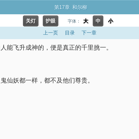
第17章 和尔柳
关灯
护眼
大
中
小
字体：
上一页
目录
下一章
仙人能飞升成神的，便是真正的千里挑一。
人鬼仙妖都一样，都不及他们尊贵。