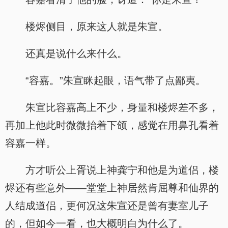
楼烬侧目，原来这人就是朱宣。
还真是说什么来什么。
“容嘉。”朱宣眯起眼，语气带了点鄙夷。
朱宣比容嘉高上不少，身量和楼烬差不多，
再加上他此时微微抬着下颌，感觉在用鼻孔看着
容嘉一样。
方才听公上胥说上神龚宁和他是为道侣，楼
烬还有些意外——堂堂上神居然肯屈尊和仙界的
人结成道侣，更何况这朱宣还是曾有妻室儿子
的，但如今一看，也大概明白为什么了。