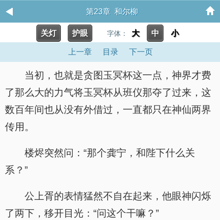
第23章 和尔柳
关灯
护眼
大
中
小
字体：
上一章
目录
下一页
当初，也就是贪图玉冥杯这一点，神界才费
了那么大的力气将玉冥杯从班仪那夺了过来，这
数百年间也从没有外借过，一直都只在神仙两界
传用。
楼烬突然问：“那个龚宁，和陛下什么关
系？”
公上胥的表情猛然不自在起来，他眼神闪烁
了两下，移开目光：“问这个干嘛？”