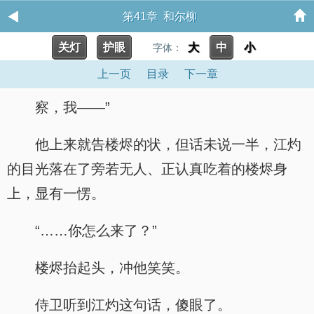
第41章 和尔柳
关灯
护眼
大
中
小
字体：
上一页
目录
下一章
察，我——”
他上来就告楼烬的状，但话未说一半，江灼
的目光落在了旁若无人、正认真吃着的楼烬身
上，显有一愣。
“……你怎么来了？”
楼烬抬起头，冲他笑笑。
侍卫听到江灼这句话，傻眼了。