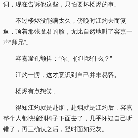
词，现在告诉他这些，只怕要坏楼烬的事。
不过楼烬没能瞒太久，傍晚时江灼去而复
返，顶着那张魔君的脸，无比自然地叫了容嘉一
声“师兄”。
容嘉瞳孔颤抖：“你、你叫我什么？”
江灼一愣，这才意识到自己并未易容。
楼烬有点想笑。
得知江灼就是赴烟，赴烟就是江灼后，容嘉
整个人都快缩到椅子下面去了，几乎怀疑自己听
错了，再三确认之后，登时面如死灰。