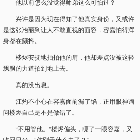
他以前怎么没觉得师弟这么可怕过？
兴许是因为现在得知了他真实身份，又或许
是这张冶丽到让人不敢直视的面容，容嘉怕得浑
身都在颤抖。
楼烬安抚地拍拍他的肩，他却差点没被这轻
飘飘的力道拍到地上去。
真的没出息。
江灼不小心在容嘉面前漏了馅，正用眼神询
问楼烬自己是不是做错了。
“不用管他。”楼烬偏头，瞟了一眼容嘉，又