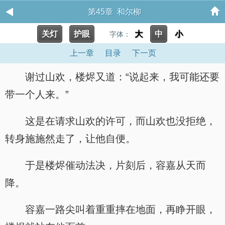
第45章 和尔柳
关灯
护眼
大
中
小
字体：
上一章
目录
下一页
谢过山欢，楼烬又道：“说起来，我可能还要
带一个人来。”
这是在请求山欢的许可，而山欢也没拒绝，
转身施施然走了，让他自便。
于是楼烬催动法决，片刻后，容嘉从天而
降。
容嘉一路尖叫着重重摔在地面，再睁开眼，