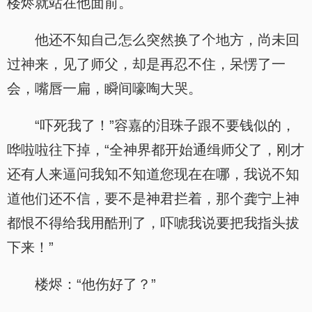
楼烬就站在他面前。
他还不知自己怎么突然换了个地方，尚未回
过神来，见了师父，却是再忍不住，呆愣了一
会，嘴唇一扁，瞬间嚎啕大哭。
“吓死我了！”容嘉的泪珠子跟不要钱似的，
哗啦啦往下掉，“全神界都开始通缉师父了，刚才
还有人来逼问我知不知道您现在在哪，我说不知
道他们还不信，要不是神君拦着，那个龚宁上神
都恨不得给我用酷刑了，吓唬我说要把我指头拔
下来！”
楼烬：“他伤好了？”