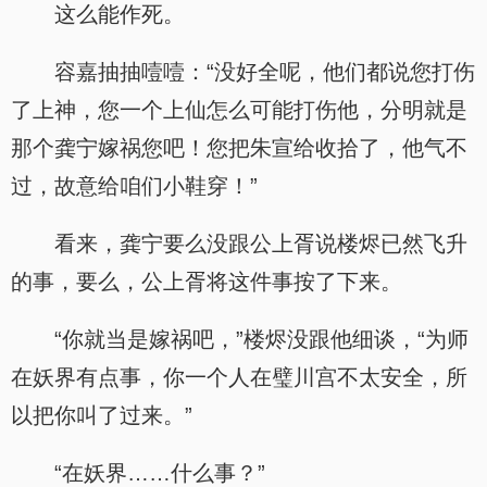
这么能作死。
容嘉抽抽噎噎：“没好全呢，他们都说您打伤
了上神，您一个上仙怎么可能打伤他，分明就是
那个龚宁嫁祸您吧！您把朱宣给收拾了，他气不
过，故意给咱们小鞋穿！”
看来，龚宁要么没跟公上胥说楼烬已然飞升
的事，要么，公上胥将这件事按了下来。
“你就当是嫁祸吧，”楼烬没跟他细谈，“为师
在妖界有点事，你一个人在璧川宫不太安全，所
以把你叫了过来。”
“在妖界……什么事？”