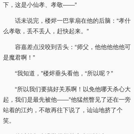
下，这是小仙孝、孝敬——”
话未说完，楼烬一巴掌扇在他的后脑：“孝什
么孝敬，丢不丢人，赶快起来。”
容嘉差点没咬到舌头：“师父，他他他他他可
是魔君啊！”
“我知道，”楼烬垂头看他，“所以呢？”
“所以我们要搞好关系啊！以免他哪天杀心大
起，我们是最先被他——”他猛然瞥见了还在一旁
站着的江灼，不敢再往下说了，讪讪地挤了个
笑。