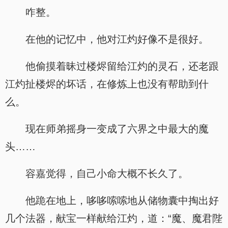
咋整。
在他的记忆中，他对江灼好像不是很好。
他偷摸着昧过楼烬留给江灼的灵石，还老跟
江灼扯楼烬的坏话，在修炼上也没有帮助到什
么。
现在师弟摇身一变成了六界之中最大的魔
头……
容嘉觉得，自己小命大概不长久了。
他跪在地上，哆哆嗦嗦地从储物囊中掏出好
几个法器，献宝一样献给江灼，道：“魔、魔君陛