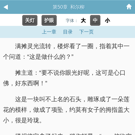
第50章 和尔柳
关灯
护眼
大
中
小
字体：
上一章
目录
下一页
满摊灵光流转，楼烬看了一圈，指着其中一
个问道：“这是做什么的？”
摊主道：“要不说你眼光好呢，这可是心口
佛，好东西啊！”
这是一块叫不上名的石头，雕琢成了一朵莲
花的模样，做成了项坠，约莫有女子的拇指盖大
小，很是玲珑。