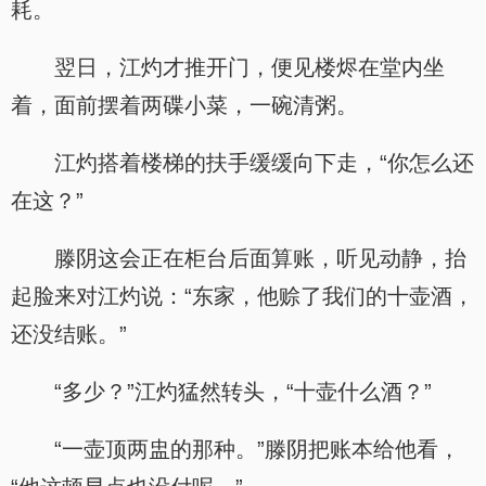
耗。
翌日，江灼才推开门，便见楼烬在堂内坐
着，面前摆着两碟小菜，一碗清粥。
江灼搭着楼梯的扶手缓缓向下走，“你怎么还
在这？”
滕阴这会正在柜台后面算账，听见动静，抬
起脸来对江灼说：“东家，他赊了我们的十壶酒，
还没结账。”
“多少？”江灼猛然转头，“十壶什么酒？”
“一壶顶两盅的那种。”滕阴把账本给他看，