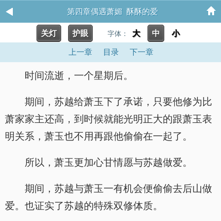
第四章偶遇萧媚 酥酥的爱
关灯
护眼
大
中
小
字体：
上一章
目录
下一章
时间流逝，一个星期后。
期间，苏越给萧玉下了承诺，只要他修为比
萧家家主还高，到时候就能光明正大的跟萧玉表
明关系，萧玉也不用再跟他偷偷在一起了。
所以，萧玉更加心甘情愿与苏越做爱。
期间，苏越与萧玉一有机会便偷偷去后山做
爱。也证实了苏越的特殊双修体质。