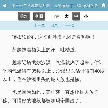
第三十二章漠鐵傭兵團，去墨家救下青鱗 酥酥的爱
关灯
护眼
大
中
小
字体：
上一章
目录
下一页
“他奶奶的，这临近沙漠地区是真热啊！”
苏越抹着额头上的汗，吐槽道。
越靠近塔戈尔沙漠，气温就热了起来，估计
平均气温得有35度以上，沙漠里头估计得有40度
以上，住在沙漠里头的蛇人族也是惨。
也是因为如此，美杜莎一直想让蛇人族迁
移。可惜好的地段都被加玛帝国占了。