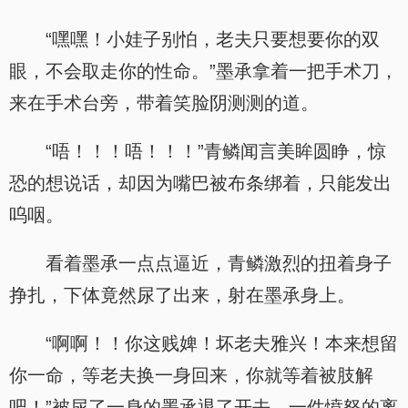
“嘿嘿！小娃子别怕，老夫只要想要你的双
眼，不会取走你的性命。”墨承拿着一把手术刀，
来在手术台旁，带着笑脸阴测测的道。
“唔！！！唔！！！”青鳞闻言美眸圆睁，惊
恐的想说话，却因为嘴巴被布条绑着，只能发出
呜咽。
看着墨承一点点逼近，青鳞激烈的扭着身子
挣扎，下体竟然尿了出来，射在墨承身上。
“啊啊！！你这贱婢！坏老夫雅兴！本来想留
你一命，等老夫换一身回来，你就等着被肢解
吧！”被尿了一身的墨承退了开去，一件愤怒的离