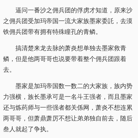
逼问一番沙之佣兵团的俘虏才知道，原来沙
之佣兵团受加玛帝国一流大家族墨家委託，去漠
铁佣兵团带有拥有特殊瞳孔的青鳞。
搞清楚来龙去脉的萧炎想单独去墨家救青
鳞，但是他两哥哥也说要带着整个佣兵团跟着
去。
墨家是加玛帝国数一数二的大家族，族内势
力强横，族长墨承可是一名斗王强者，而且墨家
还与炼药师与一些强者都关係网，萧炎不想连累
两哥哥，但萧鼎萧厉不想让弟弟独自前去，随后
叁人就起了争执。