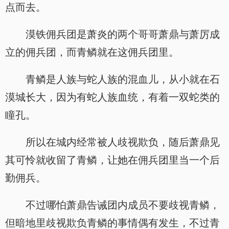
点而去。
漠铁佣兵团是萧炎的两个哥哥萧鼎与萧厉成
立的佣兵团，而青鳞就在这佣兵团里。
青鳞是人族与蛇人族的混血儿，从小就在石
漠城长大，因为有蛇人族血统，有着一双蛇类的
瞳孔。
所以在城内经常被人歧视欺负，随后萧鼎见
其可怜就收留了青鳞，让她在佣兵团里当一个后
勤佣兵。
不过哪怕萧鼎告诫团内成员不要歧视青鳞，
但暗地里歧视欺负青鳞的事情偶有发生，不过青