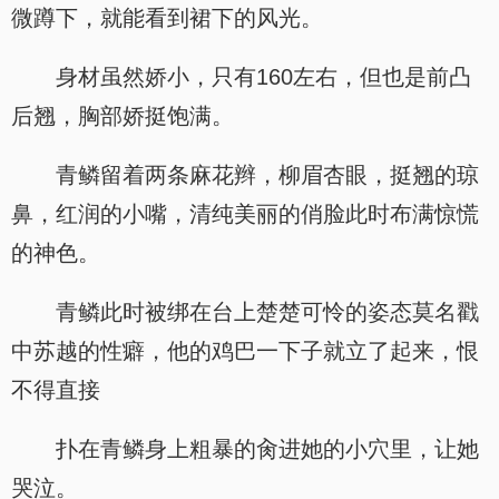
微蹲下，就能看到裙下的风光。
身材虽然娇小，只有160左右，但也是前凸
后翘，胸部娇挺饱满。
青鳞留着两条麻花辫，柳眉杏眼，挺翘的琼
鼻，红润的小嘴，清纯美丽的俏脸此时布满惊慌
的神色。
青鳞此时被绑在台上楚楚可怜的姿态莫名戳
中苏越的性癖，他的鸡巴一下子就立了起来，恨
不得直接
扑在青鳞身上粗暴的肏进她的小穴里，让她
哭泣。