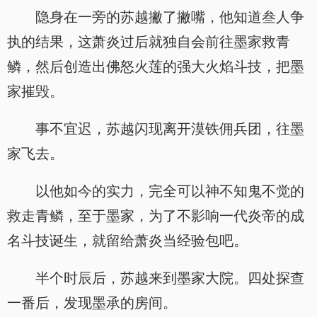
隐身在一旁的苏越撇了撇嘴，他知道叁人争
执的结果，这萧炎过后就独自会前往墨家救青
鳞，然后创造出佛怒火莲的强大火焰斗技，把墨
家摧毁。
事不宜迟，苏越闪现离开漠铁佣兵团，往墨
家飞去。
以他如今的实力，完全可以神不知鬼不觉的
救走青鳞，至于墨家，为了不影响一代炎帝的成
名斗技诞生，就留给萧炎当经验包吧。
.
半个时辰后，苏越来到墨家大院。四处探查
一番后，发现墨承的房间。