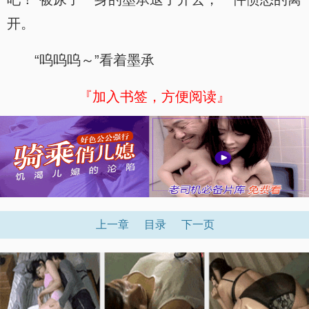
开。
“呜呜呜～”看着墨承
『加入书签，方便阅读』
上一章
目录
下一页