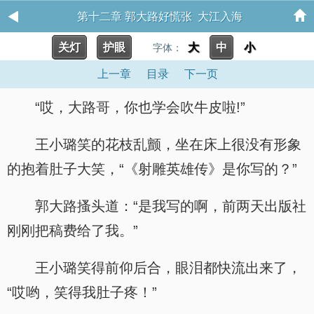
第十二章 郭大路好慌张 大江入海
关灯
护眼
大
中
小
字体：
上一章
目录
下一页
“哎，大路哥，你也学会吹牛皮啦!”
王小璐笑的花枝乱颤，坐在床上很没有形象
的抱着肚子大笑，“《射雕英雄传》是你写的？”
郭大路搔头道：“是我写的啊，前两天出版社
刚刚把稿费给了我。”
王小璐笑得前仰后合，眼泪都快流出来了，
“哎哟，笑得我肚子疼！”