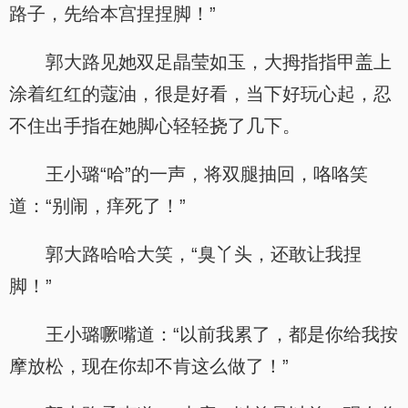
路子，先给本宫捏捏脚！”
郭大路见她双足晶莹如玉，大拇指指甲盖上
涂着红红的蔻油，很是好看，当下好玩心起，忍
不住出手指在她脚心轻轻挠了几下。
王小璐“哈”的一声，将双腿抽回，咯咯笑
道：“别闹，痒死了！”
郭大路哈哈大笑，“臭丫头，还敢让我捏
脚！”
王小璐噘嘴道：“以前我累了，都是你给我按
摩放松，现在你却不肯这么做了！”