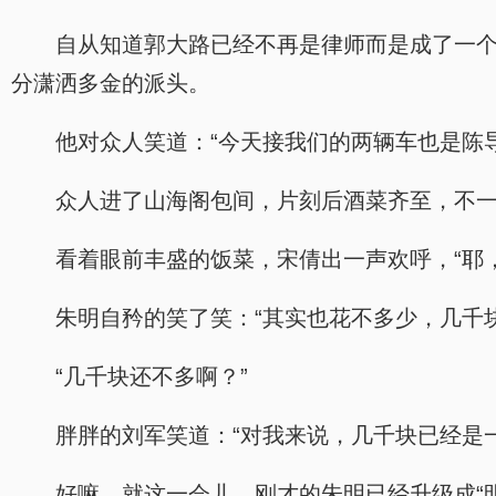
自从知道郭大路已经不再是律师而是成了一
分潇洒多金的派头。
他对众人笑道：“今天接我们的两辆车也是陈
众人进了山海阁包间，片刻后酒菜齐至，不
看着眼前丰盛的饭菜，宋倩出一声欢呼，“耶
朱明自矜的笑了笑：“其实也花不多少，几千
“几千块还不多啊？”
胖胖的刘军笑道：“对我来说，几千块已经是
好嘛，就这一会儿，刚才的朱明已经升级成“