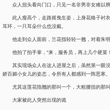
众人扭头看向门口，只见一名非男非女难以辨
此人瘦高个，走路摇曳生姿，上身花格子衬
耳环，一只耳朵什么也没戴。
他走到众人面前，兰花指轻轻一翘，对着朱明
他拍了拍手掌，“来，服务员，再上几个硬菜！
其实现场众人在这人进屋之后，虽然第一眼
娇百媚小女儿的姿态，令所有人都感到一阵恶寒
尤其这莲花指翘的那叫一个，大粗腰扭的那
大家被此人突然出现的诡