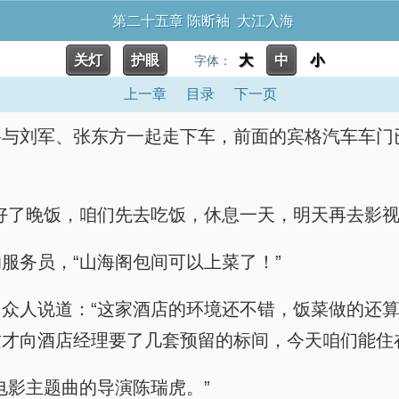
第二十五章 陈断袖 大江入海
关灯
护眼
大
中
小
字体：
上一章
目录
下一页
路与刘军、张东方一起走下车，前面的宾格汽车车门
好了晚饭，咱们先去吃饭，休息一天，明天再去影视
服务员，“山海阁包间可以上菜了！”
众人说道：“这家酒店的环境还不错，饭菜做的还
才向酒店经理要了几套预留的标间，今天咱们能住
电影主题曲的导演陈瑞虎。”