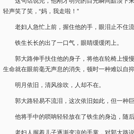
这句话说完，他刚才明亮的目光瞬间黯淡下
轻声笑了笑，“妈，我走啦！”
老妇人急忙上前，握住他的手，眼泪止不住
铁生长长的出了一口气，眼睛缓缓闭上。
郭大路伸手扶住他的身子，将他在轮椅上慢
生命就在眼前毫无声息的消失，顿时一种难以自
明月依旧，清风徐吹，人却不在。
郭大路轻易不流泪，这次依旧如此，但一种
他将手中的唢呐轻轻放在了铁生的身边，随后
老妇人握着儿子逐渐变凉的手掌，对郭大路说