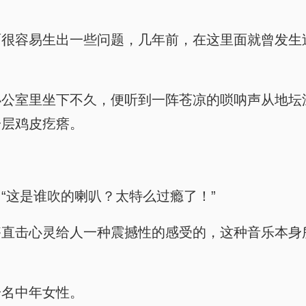
面很容易生出一些问题，几年前，在这里面就曾发生
办公室里坐下不久，便听到一阵苍凉的唢呐声从地坛
一层鸡皮疙瘩。
“这是谁吹的喇叭？太特么过瘾了！”
够直击心灵给人一种震撼性的感受的，这种音乐本身
。
一名中年女性。