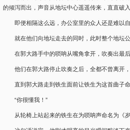
的倾泻而出，声音从地坛中心遥遥传来，直直破
即便相隔这么远，办公室里的众人还是难以
就在他们向地坛走去的同时，此时整个地坛
在郭大路手中的唢呐从嘴角拿开，吹奏出最
他们在郭大路停止吹奏之后，全都不曾离开
直到郭大路走到铁生面前让铁生为这首曲子
“你很懂我！”
从轮椅上站起来的铁生在为唢呐声命名为《岁