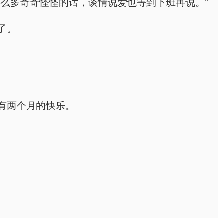
么多奇奇怪怪的话，谈情说爱也等到下班再说。”
了。
。
有两个月的快乐。