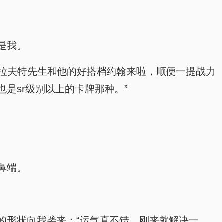
是我。
克拉夫特先生和他的好搭档约翰来啦，顺便一提战力
是sr级别以上的卡牌那种。”
鼻端。
的形状向我袭来：“运气真不错，刚来就解决一