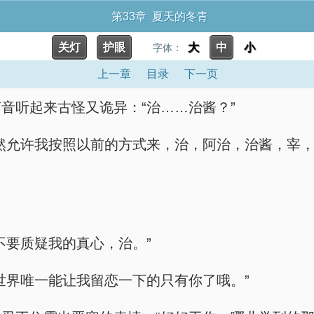
第33章 夏天的冬青
关灯
护眼
大
中
小
字体：
上一章
目录
下一页
音听起来古怪又诡异：“治……治酱？”
然允许我按照以前的方式来，治，阿治，治酱，宰，
不要质疑我的真心，治。”
世界唯一能让我留恋一下的只有你了哦。”