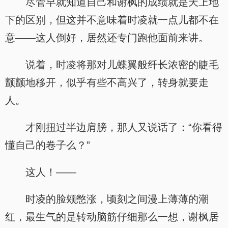
尽管早就知道自己和谢枫的成绩就是天上地
下的区别，但这并不意味着时凌就一点儿都不在
意——这人倒好，居然还专门跑他面前来讲。
说着，时凌将那对儿蝶翼般纤长浓密的睫毛
颤颤地移开，似乎有些不高兴了，转身就要走
人。
才刚扭过半边肩膀，那人又说话了：“你看得
懂自己的卷子么？”
这人！——
时凌的脸颊憋涨，顷刻之间漫上薄薄的潮
红，最生气的是转动脑筋仔细那么一想，谢枫居