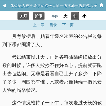
笨蛋美人被冷淡学霸抱坐大腿一边揩油一边教题尺子
关灯
护眼
大
中
小
抽逼错题惩罚作为报酬狂肏嫩穴激奸 tarrag
字体：
上一章
目录
下一页
月考放榜后，贴着年级名次表的公告栏边每
到下课都围满了人。
考试结束没几天，正是各科陆陆续续放出分
数的时候，许多人按捺不住好奇心，提前就要跑
出去瞧热闹。无非是看看自己上升了多少，下降
了多少，周围都有谁，又或者那最顶端一撮风云
人物的厮杀状况。
这个情况维持了一下午，每次走过长长的教