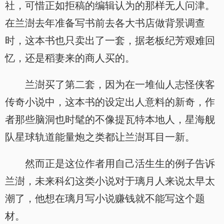
社，可惜正如拒稿的编辑认为的那样无人问津。
在兰澍去年准备写书前去各大书店做背景调查
时，这本书也只卖出了一套，据老板纪芳艰难回
忆，还是稻妻来的商人买的。
兰澍买了第二套，因为在一堆仙人志怪侠客
传奇小说中，这本书的设定出人意料的新奇，作
者那些脑洞也时髦的不像提瓦特本地人，星海舰
队星球轨道能量炮之类都让兰澍耳目一新。
然而正是这位作者用自己活生生的例子告诉
兰澍，未来科幻这类小说对于璃月人来说太早太
潮了，他想在璃月写小说赚钱就不能写这个题
材。