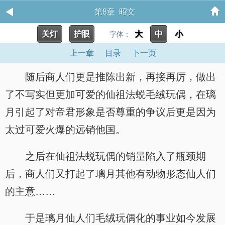
第8章 昭文
关灯
护眼
大
中
小
字体：
上一章
目录
下一页
随后商人们更是推陈出新，再接再厉，做出
了不写实但更加可爱的仙祖法蜕毛绒玩偶，在璃
月引起了对帝君形象是否尊重的争议后更是因为
太过可爱火爆的远销他国。
之后在仙祖法蜕玩偶的销量陷入了瓶颈期
后，商人们又打起了璃月其他有动物形态仙人们
的主意……
于是璃月仙人们毛绒玩偶化的事业如今发展