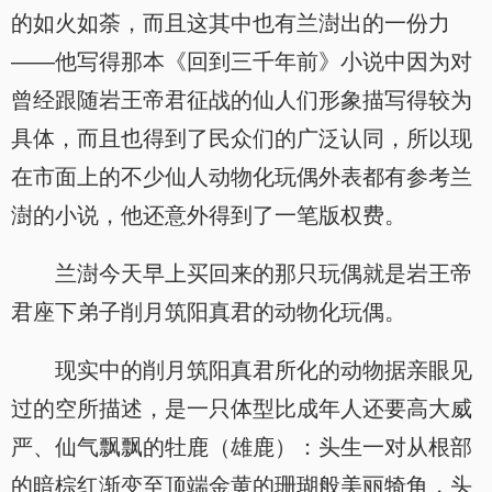
的如火如荼，而且这其中也有兰澍出的一份力
——他写得那本《回到三千年前》小说中因为对
曾经跟随岩王帝君征战的仙人们形象描写得较为
具体，而且也得到了民众们的广泛认同，所以现
在市面上的不少仙人动物化玩偶外表都有参考兰
澍的小说，他还意外得到了一笔版权费。
兰澍今天早上买回来的那只玩偶就是岩王帝
君座下弟子削月筑阳真君的动物化玩偶。
现实中的削月筑阳真君所化的动物据亲眼见
过的空所描述，是一只体型比成年人还要高大威
严、仙气飘飘的牡鹿（雄鹿）：头生一对从根部
的暗棕红渐变至顶端金黄的珊瑚般美丽犄角，头