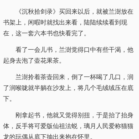
《沉秋拾剑录》买回来以后，就被兰澍放在
书架上，闲暇时就找出来看，陆陆续续看到现
在，这一套六本书也快看完了。
看了一会儿书，兰澍觉得口中有些干渴，他
起身去泡了壶花果茶。
兰澍拎着茶壶回来，倒了一杯喝了几口，润
了润喉咙就半躺在沙发上，将几个毛绒绒压在底
下。
刚拿起书，他就又觉得别扭，于是抬了抬身
体，反手将可爱版仙祖法蜕，璃月人民爱称猫猫
龙的玩偶从底下抽出来抱在怀里。