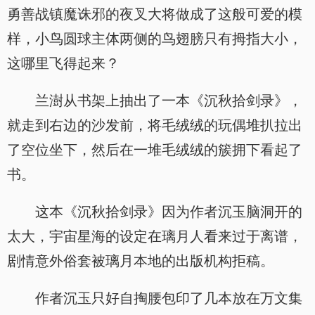
勇善战镇魔诛邪的夜叉大将做成了这般可爱的模
样，小鸟圆球主体两侧的鸟翅膀只有拇指大小，
这哪里飞得起来？
兰澍从书架上抽出了一本《沉秋拾剑录》，
就走到右边的沙发前，将毛绒绒的玩偶堆扒拉出
了空位坐下，然后在一堆毛绒绒的簇拥下看起了
书。
这本《沉秋拾剑录》因为作者沉玉脑洞开的
太大，宇宙星海的设定在璃月人看来过于离谱，
剧情意外俗套被璃月本地的出版机构拒稿。
作者沉玉只好自掏腰包印了几本放在万文集