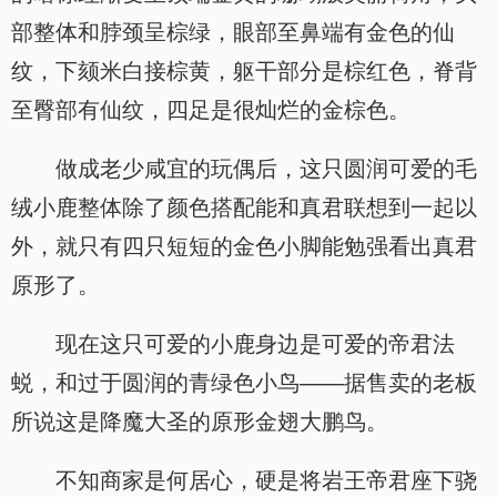
部整体和脖颈呈棕绿，眼部至鼻端有金色的仙
纹，下颏米白接棕黄，躯干部分是棕红色，脊背
至臀部有仙纹，四足是很灿烂的金棕色。
做成老少咸宜的玩偶后，这只圆润可爱的毛
绒小鹿整体除了颜色搭配能和真君联想到一起以
外，就只有四只短短的金色小脚能勉强看出真君
原形了。
现在这只可爱的小鹿身边是可爱的帝君法
蜕，和过于圆润的青绿色小鸟——据售卖的老板
所说这是降魔大圣的原形金翅大鹏鸟。
不知商家是何居心，硬是将岩王帝君座下骁