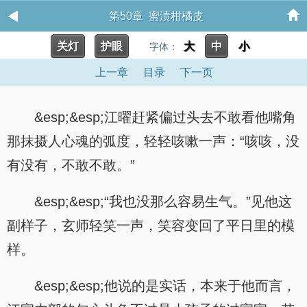
第50章 蜜渍柑橘皮
关灯
护眼
大
中
小
字体：
上一章
目录
下一页
&esp;&esp;江曜赶紧偏过头去不敢看他嘴角
那抹摄人心魂的弧度，轻轻咳嗽一声：“咳咳，没
有没有，不敢不敢。”
&esp;&esp;“我也没那么容易生气。”见他这
副样子，玄师轻笑一声，笑容变回了平日里的模
样。
&esp;&esp;他说的是实话，本来于他而言，