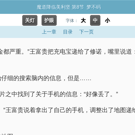
魔道降临美利坚 第8节 梦不码
关灯
护眼
大
中
小
字体：
上一章
目录
下一页
求比现金都严重。”王富贵把充电宝递给了修诺，嘴里
后开始仔细的搜索脑内的信息，但是……
星的碎片之中找到了关于手机的信息：“好像丢了。”
摸走了。”王富贵说着拿出了自己的手机，调整出了地