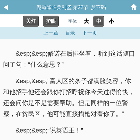
魔道降临美利坚 第22节 梦不码
关灯
护眼
大
中
小
字体：
上一章
目录
下一页
&esp;&esp;修诺在后排坐着，听到这话随口
问了句：“什么意思？”
&esp;&esp;“富人区的条子都满脸笑容，你
和他招手他还会跟伱打招呼祝你今天过得愉快，
还会问你是不是需要帮助。但是同样的一位警
察，在贫民区，他可能直接掏枪对着你了。”
&esp;&esp;“说英语王！”