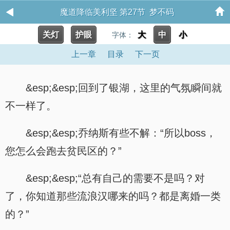
魔道降临美利坚 第27节 梦不码
关灯
护眼
大
中
小
字体：
上一章
目录
下一页
&esp;&esp;回到了银湖，这里的气氛瞬间就
不一样了。
&esp;&esp;乔纳斯有些不解：“所以boss，
您怎么会跑去贫民区的？”
&esp;&esp;“总有自己的需要不是吗？对
了，你知道那些流浪汉哪来的吗？都是离婚一类
的？”