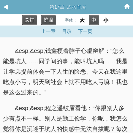
第17章 逐水而居
关灯
护眼
大
中
小
字体：
上一章
目录
下一页
&esp;&esp;钱鑫梗着脖子心虚辩解：“怎么
能是坑人……同学间的事，能叫坑人吗……我是
让学弟提前体会一下人生的险恶。今天在我这里
吃点小亏，明天到社会上就不用吃大亏嘛！我也
是这么过来的。”
&esp;&esp;程之遥皱眉看他：“你跟别人多
少有点不一样。别人是勤工俭学，你呢，我怎么
觉得你是沉迷于坑人的快感中无法自拔呢？每次