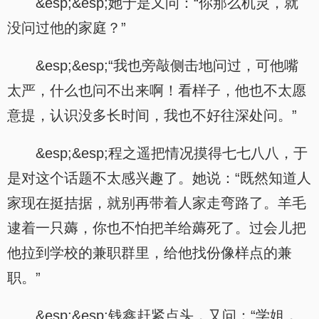
&esp;&esp;她于是又问：“你那么机灵，就
没问过他的家庭？”
&esp;&esp;“我也旁敲侧击地问过，可他嘴
太严，什么也问不出来啊！看样子，他也不太愿
意提，认识没多长时间，我也不好往深处问。”
&esp;&esp;程之遥把情况摸得七七八八，于
是对这个话题不太感兴趣了。她说：“既然知道人
家现在挺拮据，就别再带着人家走弯路了。羊毛
逮着一只薅，你也不怕把羊给薅死了。过会儿把
他拉到学校的兼职群里，给他找份像样点的兼
职。”
&esp;&esp;钱鑫赶紧点头，又问：“学姐，