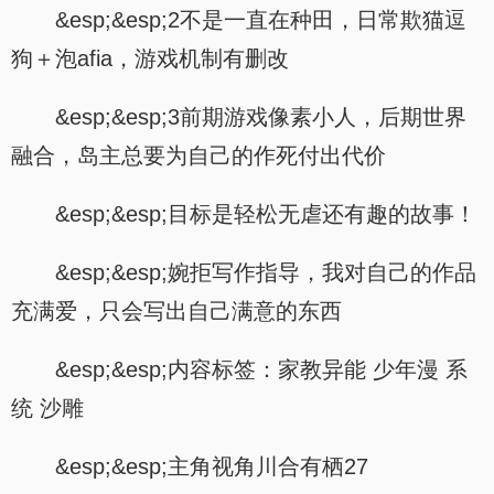
&esp;&esp;2不是一直在种田，日常欺猫逗
狗＋泡afia，游戏机制有删改
&esp;&esp;3前期游戏像素小人，后期世界
融合，岛主总要为自己的作死付出代价
&esp;&esp;目标是轻松无虐还有趣的故事！
&esp;&esp;婉拒写作指导，我对自己的作品
充满爱，只会写出自己满意的东西
&esp;&esp;内容标签：家教异能 少年漫 系
统 沙雕
&esp;&esp;主角视角川合有栖27