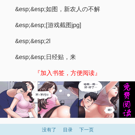
&esp;&esp;如图，新农人の不解
&esp;&esp;[游戏截图jpg]
&esp;&esp;2l
&esp;&esp;日经贴，来
『加入书签，方便阅读』
没有了
目录
下一页