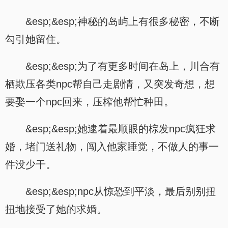
&esp;&esp;神秘的岛屿上有很多秘密，不断
勾引她留住。
&esp;&esp;为了有更多时间在岛上，川合有
栖欺压各类npc帮自己走剧情，又突发奇想，想
要娶一个npc回来，压榨他帮忙种田。
&esp;&esp;她逮着最顺眼的棕发npc疯狂求
婚，堵门送礼物，闯入他家睡觉，不做人的事一
件没少干。
&esp;&esp;npc从惊恐到平淡，最后别别扭
扭地接受了她的求婚。