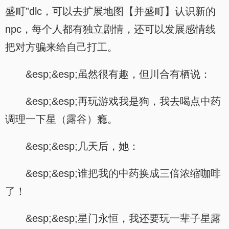
盛町”dlc，可以去扩展地图【并盛町】认识新的
npc，每个人都有独立剧情，还可以发展感情线
把对方骗来给自己打工。
&esp;&esp;虽然很有趣，但川合有栖说：
&esp;&esp;再玩游戏我是狗，我去喝点中药
调理一下星（露谷）瘾。
&esp;&esp;几天后，她：
&esp;&esp;谁把我的中药换成三倍浓缩咖啡
了！
&esp;&esp;星门永恒，我还要玩一辈子星露