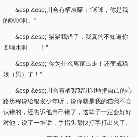
&esp;&esp;川合有栖哀嚎：“咪咪，你是我
的咪咪啊。”
&esp;&esp;“猫猫我错了，我真的不知道你
要喝水啊——！”
&esp;&esp;“你为什么离家出走！还变成猫
娘（男）了！”
&esp;&esp;川合有栖絮絮叨叨地把自己的心
路历程说给银发少年听，说你就是我的猫我不会
认错的，还告诉他自己错了，这辈子一定会好好
对他，说了一堆话，手指头都快打字打出火了。