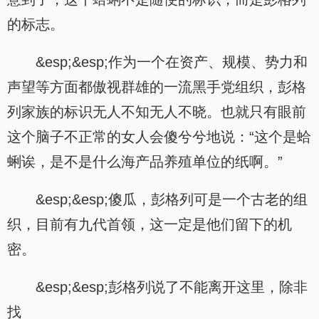
的标志。
&esp;&esp;作为一个在资产、规模、势力和
声望等方面都傲视群雄的一流黑手党组织，彭格
列家族的标识无人不知无人不晓。也就只有眼前
这个脑子不正常的女人会傻兮兮地说：“这个是蛤
蜊诶，是不是什么海产品养殖单位的纸啊。”
&esp;&esp;傻瓜，彭格列可是一个古老的组
织，目前有九代首领，这一定是他们留下的机
密。
&esp;&esp;彭格列说了不能离开这里，除非
找