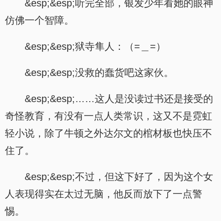
&esp;&esp;听完全部，银发少年看她的眼神
仿佛一个智障。
&esp;&esp;狱寺隼人：（=＿=）
&esp;&esp;没救的蠢货吧这家伙。
&esp;&esp;……这人是没读过书还是接受的
奇怪教育，有没有一点人类常识，这又不是霓虹
轻小说，除了牛顿之外达尔文的棺材板也快压不
住了。
&esp;&esp;不过，但这下好了，因为这个女
人表现得实在太过无脑，他反而放下了一点警
惕。