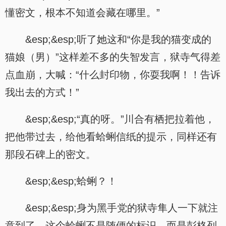
懂密文，根本不知道会藏在哪里。”
&esp;&esp;听了她这和“你是我的猫变成的
猫娘（男）”这样差不多的失智发言，狱寺气得差
点血崩，大喊：“什么封印物，你耍我啊！！告诉
我出去的方式！”
&esp;&esp;“真的呀。”川合有栖把拉着他，
把他带过去，给他看蛤蜊信纸的提示，同样还有
那段石碑上的密文。
&esp;&esp;蛤蜊？！
&esp;&esp;身为黑手党的狱寺隼人一下就注
意到了，这个蛤蜊不是随便的标识，而是彭格列