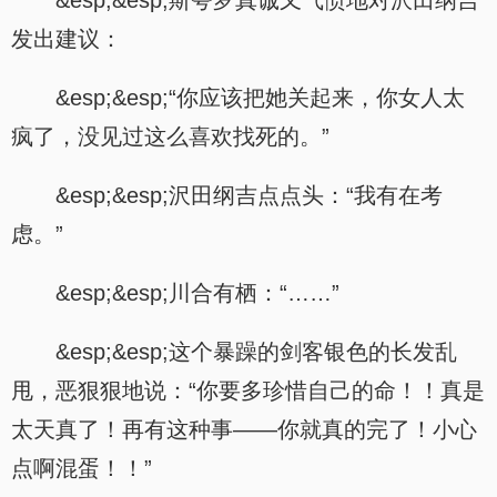
&esp;&esp;斯夸罗真诚又气愤地对沢田纲吉
发出建议：
&esp;&esp;“你应该把她关起来，你女人太
疯了，没见过这么喜欢找死的。”
&esp;&esp;沢田纲吉点点头：“我有在考
虑。”
&esp;&esp;川合有栖：“……”
&esp;&esp;这个暴躁的剑客银色的长发乱
甩，恶狠狠地说：“你要多珍惜自己的命！！真是
太天真了！再有这种事——你就真的完了！小心
点啊混蛋！！”