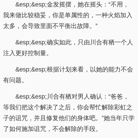
&esp;&esp;金发摇摆，她在摇头：“不用，
我来做比较稳妥，你是单属性的，一种火焰加入
太多，会导致里面不平衡出故障。”
&esp;&esp;确实如此，只由川合有栖一个人
注入更好控制量。
&esp;&esp;根据计划来看，以她的能力不会
有问题。
&esp;&esp;川合有栖对男人确认：“爸爸，
等我们把这个解决了之后，你会帮忙解除彩虹之
子的诅咒，并且修复他们的身体吧。”她当年只学
了如何施加诅咒，不会解除的手段。