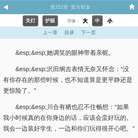
第252章 萤火郁金
关灯
护眼
大
中
小
字体：
上一章
目录
下一页
&esp;&esp;她调笑的眼神带着亲昵。
&esp;&esp;沢田纲吉表情无奈又怀念：“没
有你存在的那些时候，也不知道算是更平静还是
更惊险了。”
&esp;&esp;川合有栖也忍不住畅想：“如果
我小时候真的在你身边的话，应该会蛮好玩的。
我会一边装好学生，一边和你们玩得很开心吧。”