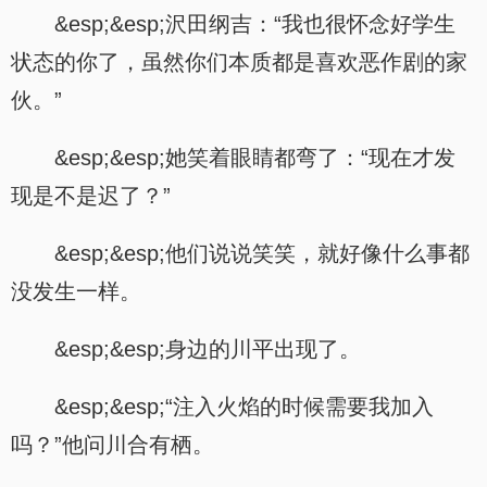
&esp;&esp;沢田纲吉：“我也很怀念好学生
状态的你了，虽然你们本质都是喜欢恶作剧的家
伙。”
&esp;&esp;她笑着眼睛都弯了：“现在才发
现是不是迟了？”
&esp;&esp;他们说说笑笑，就好像什么事都
没发生一样。
&esp;&esp;身边的川平出现了。
&esp;&esp;“注入火焰的时候需要我加入
吗？”他问川合有栖。