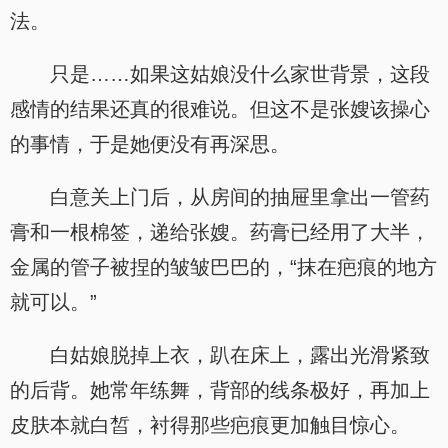
法。
只是……如果这姑娘没什么家世背景，这段
感情的结果还真的很难说。但这不是张嫂该操心
的事情，于是她便没有再深思。
白意关上门后，从房间的抽屉里拿出一管药
膏和一根棉签，递给张嫂。药膏已经用了大半，
金属的管子被捏的皱皱巴巴的，“抹在疤痕的地方
就可以。”
白姑娘脱掉上衣，趴在床上，露出光滑紧致
的后背。她常年练舞，背部的线条极好，再加上
皮肤本就白皙，衬得那些疤痕更加触目惊心。