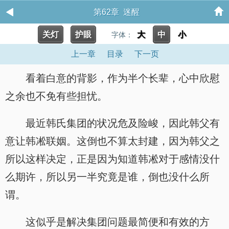
第62章 迷醒
关灯
护眼
大
中
小
字体：
上一章
目录
下一页
看着白意的背影，作为半个长辈，心中欣慰
之余也不免有些担忧。
最近韩氏集团的状况危及险峻，因此韩父有
意让韩凇联姻。这倒也不算太封建，因为韩父之
所以这样决定，正是因为知道韩凇对于感情没什
么期许，所以另一半究竟是谁，倒也没什么所
谓。
这似乎是解决集团问题最简便和有效的方