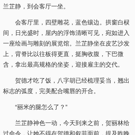
兰芷静，到会客厅一坐。
会客厅里，四壁雕花，蓝色镶边。拱窗白棂
间，日光盛时，屋内的浮饰清晰可见，宛如进入
一座绘画与雕刻的展览馆。兰芷静坐在皮艺沙发
上，背脊比以往板得更直，挺胸收腹，下巴微
含，拿出最高规格的坐姿，迎接雇主的交代。
贺德才吃了饭，八字胡已经梳理妥当，翘出
标志的弧度，完美配合嘴唇的开合。
“丽米的腿怎么了？”
兰芷静神色一动，今天到来之前，贺丽林给
过命令，让她不得在贺德和叙菲面前，提及昨晚