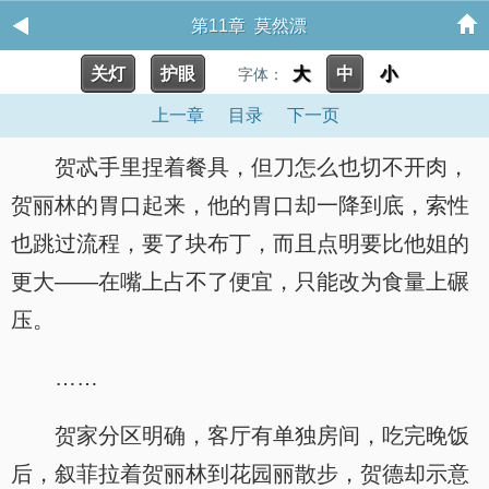
第11章 莫然漂
关灯
护眼
大
中
小
字体：
上一章
目录
下一页
贺忒手里捏着餐具，但刀怎么也切不开肉，
贺丽林的胃口起来，他的胃口却一降到底，索性
也跳过流程，要了块布丁，而且点明要比他姐的
更大——在嘴上占不了便宜，只能改为食量上碾
压。
……
贺家分区明确，客厅有单独房间，吃完晚饭
后，叙菲拉着贺丽林到花园丽散步，贺德却示意