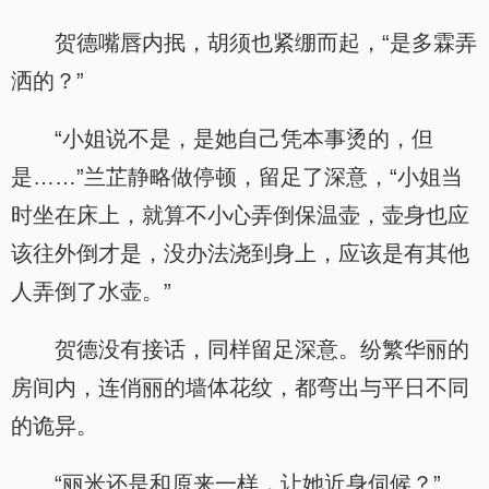
贺德嘴唇内抿，胡须也紧绷而起，“是多霖弄
洒的？”
“小姐说不是，是她自己凭本事烫的，但
是……”兰芷静略做停顿，留足了深意，“小姐当
时坐在床上，就算不小心弄倒保温壶，壶身也应
该往外倒才是，没办法浇到身上，应该是有其他
人弄倒了水壶。”
贺德没有接话，同样留足深意。纷繁华丽的
房间内，连俏丽的墙体花纹，都弯出与平日不同
的诡异。
“丽米还是和原来一样，让她近身伺候？”