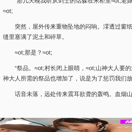
“那几天晚我听从剑士的话躲在米柜里≈ot;
≈ot;
突然，屋外传来重物坠地的闷响。澪透过窗
缝里塞满了泥土和碎草。
≈ot;那是？≈ot;
“祭品。≈ot;村长闭上眼睛，≈ot;山神
神大人所需的祭品也增加了，说是为了惩罚我们放
话音未落，远处传来震耳欲聋的轰鸣。血烟