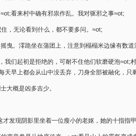
t;看来村中确有邪祟作乱。我对驱邪之事≈ot;
;但记住，无论看到什么，都不要多问。≈ot;
中摇曳。澪跪坐在蒲团上，注意到榻榻米边缘有数道
鬼，我们起初是拒绝的，可耐不住他们软磨硬泡≈ot
刀每天早上都会从山中没丢弃，刀身全部被融化，只剩下
剑士大概是凶多吉少。
声。澪这才发现阴影里坐着一位瘦小的老妪，她的十指