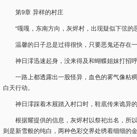
第9章 异样的村庄
“嘎嘎，东南方向，灰烬村，出现疑似下弦的
温馨的日子总是过得很快，只要恶鬼还存在
神日澪迅速起身，没来得及和蝴蝶姐妹打招
一路上都透露出一股怪异，血色的雾气像粘
白天行动。
神日澪踩着木屐踏入村口时，鞋底传来诡异的≈
根据耀提供的信息，灰烬村以祭祀出名，所
则是新雪般的纯白，两种色彩交界处绣着细细的