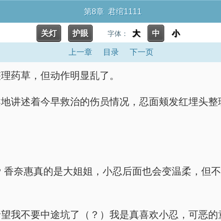
第8章 君绾1111
关灯
护眼
大
中
小
字体：
上一章
目录
下一页
整理药草，但动作明显乱了。
柔地讲述着今早救治的伤员情况，忍面颊发红埋头整
 香奈惠真的是大姐姐，小忍后面也会变温柔，但
希望我不要中途坑了（？）我是真喜欢小忍，可恶的