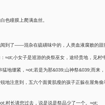
的白色瞳膜上爬满血丝。
她闻到了——混杂在硫磺味中的，人类血液腐败的甜
≈ot;小女子是巡游的炎祭巫女，途经贵地，见村中血
猛地绷紧，≈ot;若是为那&039;山神祭&039;而来，
敏锐地注意到，五六个面黄肌瘦的孩子正躲在屋角偷
≈ot;村长请您过去，说是说是祭品少了一个。≈ot;