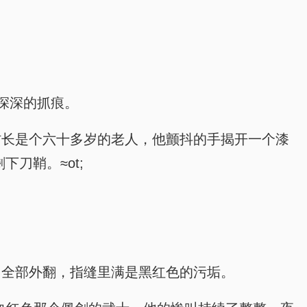
深深的抓痕。
;村长是个六十多岁的老人，他颤抖的手揭开一个漆
刀鞘。≈ot;
指甲全部外翻，指缝里满是黑红色的污垢。