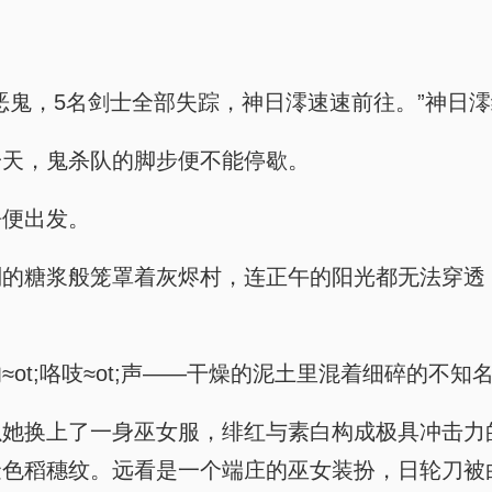
恶鬼，5名剑士全部失踪，神日澪速速前往。”神日
一天，鬼杀队的脚步便不能停歇。
呼便出发。
稠的糖浆般笼罩着灰烬村，连正午的阳光都无法穿透
ot;咯吱≈ot;声——干燥的泥土里混着细碎的不知
以她换上了一身巫女服，绯红与素白构成极具冲击力
金色稻穗纹。远看是一个端庄的巫女装扮，日轮刀被