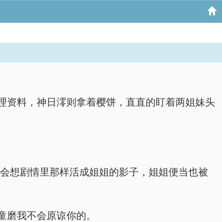
理资料，神日澪则拿着樱饼，直直的盯着两姐妹头
不会想剧情里那样活成姐姐的影子，姐姐便当也被
童磨我不会原谅你的。