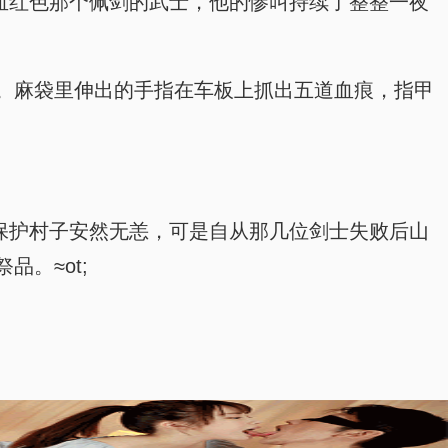
变成血红色那个佩剑的武士，他的惨叫持续了整整一夜
。麻袋里伸出的手指在车板上抓出五道血痕，指甲
便可保护村子安然无恙，可是自从那几位剑士失败后山
。≈ot;