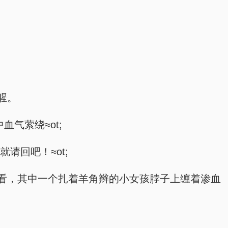
腥。
气萦绕≈ot;
就请回吧！≈ot;
看，其中一个扎着羊角辫的小女孩脖子上缠着渗血