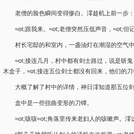
老僧的脸色瞬间变得惨白。澪趁机上前一步：≈o
≈ot;跟我来。≈ot;老僧突然压低声音，≈ot
村长宅邸的和室内，一盏油灯在潮湿的空气
≈ot;接连几月，村中都有剑士路过，说是斩
木盒子，≈ot;接连五位剑士都没有回来，他们的
大概了解了村中的详情，神日澪知道那五位
盒中是一些扭曲变形的刀镡。
≈ot;咳咳≈ot;角落里传来老妇人的咳嗽