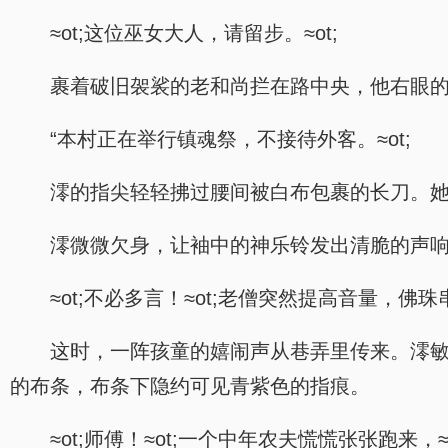
≈ot;这位巫女大人，请留步。≈ot;
裹着破旧袈裟的老和尚拦在路中央，他右眼
“本村正在举行镇魂祭，不接待外客。≈ot;
澪的指尖轻轻拂过腰间被白布包裹的长刀。
澪微微欠身，让袖中的神乐铃发出清脆的声响：
≈ot;不必多言！≈ot;老僧突然提高音量，佛珠串
这时，一阵孩童的嬉闹声从巷弄里传来。澪
的布条，布条下隐约可见青紫色的指痕。
≈ot;师傅！≈ot;一个中年农夫慌慌张张跑来，