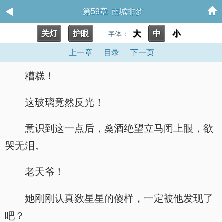
第59章 南城非梦
关灯
护眼
大
中
小
字体：
上一章
目录
下一页
糟糕！
这玻璃竟然反光！
意识到这一点后，桑酒绝望立马闭上眼，欲
哭无泪。
老天爷！
她刚刚认真数星星的傻样，一定被他发现了
吧？