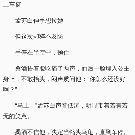
上车窗。
孟苏白伸手想拉她。
但这次却猝不及防。
手停在半空中，顿住。
桑酒捂着脸吃痛了两声，而后一脸埋入公主
身上，不敢抬头，闷声质问他：“你怎么还没好
啊？”
“马上。”孟苏白声音低沉，明显带着若有若
无的笑意。
桑酒不信他，决定当缩头乌龟，直到车停。