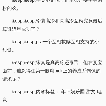
&esp;&esp;毕竟不是说，正主都是要学会媚
粉的么。
&esp;&esp;论装高冷和真高冷互粉究竟最后
算谁追星成功了？
&esp;&esp;ps:一个互相救赎互相支持的小
甜饼。
&esp;&esp;宋棠是真高冷还毒舌，但在宴宝
面前，谁忍得住第一眼就pick上的养成系偶像的
请求呢？
&esp;&esp;内容标签： 年下娱乐圈 甜文 电
竞