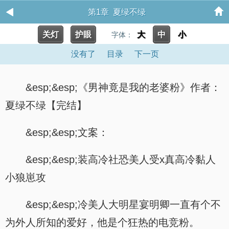
第1章 夏绿不绿
关灯
护眼
大
中
小
字体：
没有了
目录
下一页
&esp;&esp;《男神竟是我的老婆粉》作者：
夏绿不绿【完结】
&esp;&esp;文案：
&esp;&esp;装高冷社恐美人受x真高冷黏人
小狼崽攻
&esp;&esp;冷美人大明星宴明卿一直有个不
为外人所知的爱好，他是个狂热的电竞粉。