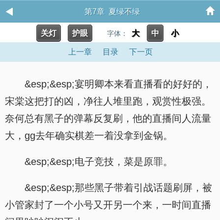
第7章 夏绿不绿
关灯
护眼
大
中
小
字体：
上一章
目录
下一页
&esp;&esp;宴明卿本来看直播看的好好的，
宋棠这把打的凶，净往人堆里跑，观赏性极强。
奈何总有黑子的弹幕反复刷，他的直播间人流量
大，gg去年确实棋差一着没拿到金锅。
&esp;&esp;电子竞技，菜是原罪。
&esp;&esp;那些黑子带着引战话题刷屏，被
小管家封了一个小号又开另一个来，一时间直播