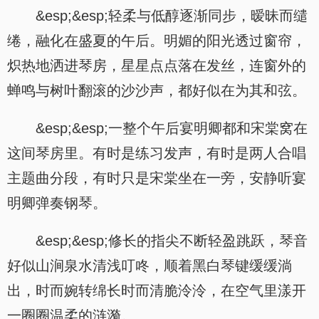
&esp;&esp;轻柔与低醇逐渐同步，暧昧而缱
绻，融化在盛夏的午后。明媚的阳光透过窗帘，
炽热地洒进琴房，星星点点落在发丝，连窗外的
蝉鸣与树叶翻滚的沙沙声，都好似在为其和弦。
&esp;&esp;一整个午后宴明卿都和宋棠窝在
这间琴房里。有时是练习发声，有时是两人合唱
主题曲分段，有时只是宋棠坐在一旁，安静听宴
明卿弹奏钢琴。
&esp;&esp;修长的指尖不断轻盈跳跃，琴音
好似山涧泉水清浅叮咚，顺着黑白琴键缓缓淌
出，时而婉转绵长时而清脆泠泠，在空气里漾开
一圈圈温柔的涟漪。