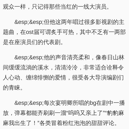
观众一样，只记得那些当红的一线大演员。
&esp;&esp;但他这两年唱过很多影视剧的主
题曲，在ost届可谓炙手可热，其中不乏有一两部
是在座演员们的代表剧。
&esp;&esp;他的声音清亮柔和，像春日山林
间缓缓流淌的溪水，清清泠泠，非常适合诠释令
人心动、缠绵悱恻的爱情，很受各大导演编剧们
的青睐。
&esp;&esp;每次宴明卿所唱的bg在剧中一播
放，弹幕都能齐刷刷一溜“呜呜又亲上了”“豹豹麻
麻我出生了！”各类冒着粉红泡泡的甜甜评论。