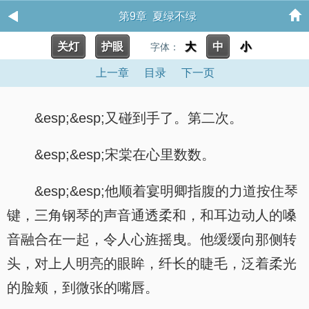
第9章 夏绿不绿
关灯
护眼
大
中
小
字体：
上一章
目录
下一页
&esp;&esp;又碰到手了。第二次。
&esp;&esp;宋棠在心里数数。
&esp;&esp;他顺着宴明卿指腹的力道按住琴
键，三角钢琴的声音通透柔和，和耳边动人的嗓
音融合在一起，令人心旌摇曳。他缓缓向那侧转
头，对上人明亮的眼眸，纤长的睫毛，泛着柔光
的脸颊，到微张的嘴唇。