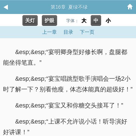
第16章 夏绿不绿
关灯
护眼
大
中
小
字体：
上一章
目录
下一页
&esp;&esp;“宴明卿身型好修长啊，盘腿都
能坐得笔直。”
&esp;&esp;“宴宝唱跳型歌手演唱会一场2小
时了解一下？别看他瘦，体态体能真的超级好！”
&esp;&esp;“宴宝又和你糖交头接耳了！”
&esp;&esp;“上课不允许说小话！听导演好
好讲课！”