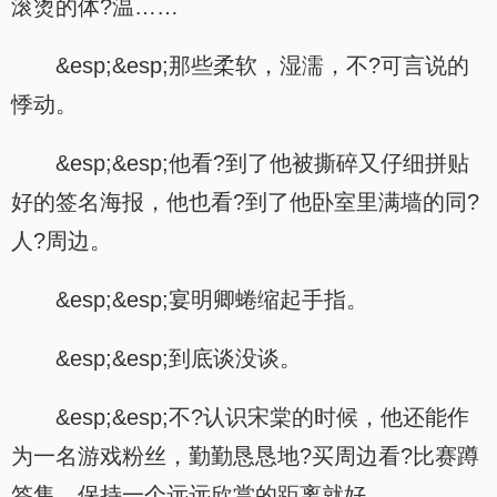
滚烫的体?温……
&esp;&esp;那些柔软，湿濡，不?可言说的
悸动。
&esp;&esp;他看?到了他被撕碎又仔细拼贴
好的签名海报，他也看?到了他卧室里满墙的同?
人?周边。
&esp;&esp;宴明卿蜷缩起手指。
&esp;&esp;到底谈没谈。
&esp;&esp;不?认识宋棠的时候，他还能作
为一名游戏粉丝，勤勤恳恳地?买周边看?比赛蹲
签售，保持一个远远欣赏的距离就好。