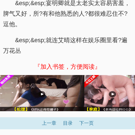
&esp;&esp;宴明卿就是太老实太容易害羞，
脾气又好，所?有和他熟悉的人?都很难忍住不?
逗他。
&esp;&esp;就连艾晴这样在娱乐圈里看?遍
万花丛
『加入书签，方便阅读』
上一章
目录
下一页