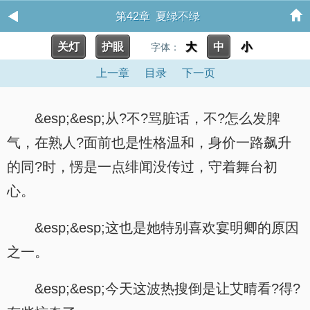
第42章 夏绿不绿
关灯
护眼
大
中
小
字体：
上一章
目录
下一页
&esp;&esp;从?不?骂脏话，不?怎么发脾
气，在熟人?面前也是性格温和，身价一路飙升
的同?时，愣是一点绯闻没传过，守着舞台初
心。
&esp;&esp;这也是她特别喜欢宴明卿的原因
之一。
&esp;&esp;今天这波热搜倒是让艾晴看?得?