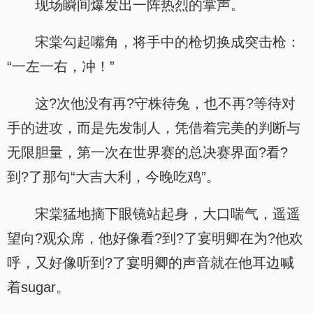
现场瞬间爆发出一阵热烈的掌声。
宋棠勾起嘴角，将手中的枪切换成突击枪：
“一左一右，冲！”
这?次他没有再?守株待兔，也不再?等待对
手的进攻，而是先发制人，凭借着完美的判断与
无限胆量，第一次在世界赛的总决赛界面?看?
到?了那句“大吉大利，今晚吃鸡”。
宋棠猛地摘下眼镜站起身，大口喘气，遥遥
望向?观众席，他好像看?到?了宴明卿在为?他欢
呼，又好像听到?了宴明卿的声音就在他耳边喊
着sugar。