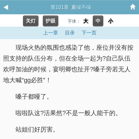
第101章 夏绿不绿
关灯
护眼
大
中
小
字体：
上一章
目录
下一页
现场火热的氛围也感染了他，座位并没有按
照支持的队伍分布，但在全场一起为?自己队伍
欢呼加油的时候，宴明卿也扯开?嗓子旁若无人
地大喊“gg必胜”！
嗓子都哑了。
啦啦队这?活果然?不是一般人能干的。
站姐们好厉害。