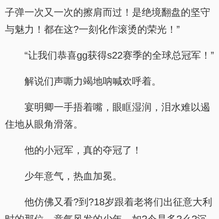
子弹一次又一次的擦肩而过！是绝境翻盘的坚守
与魅力！都在这?一刻化作滚烫的荣光！”
“让我们恭喜gg获得s22赛季的全球总冠军！”
解说们声嘶力竭地呐喊欢呼着。
宴明卿一手捂着嘴，眼眶湿润，泪水难以遏
住地从眼角滑落。
他的小冠军，真的夺冠了！
少年意气，热血加冕。
他仿佛又看?到?18岁跟着老将们出征意大利