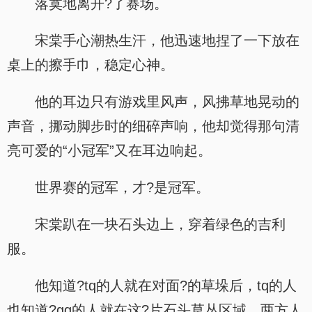
落寞地离开?了赛场。
宋棠手心潮热生汗，他迅速地捏了一下放在
桌上的擦手巾，稳定心神。
他的耳边只有游戏里风声，风拂草地晃动的
声音，挪动脚步时的细碎声响，他却觉得那句清
亮可爱的“小冠军”又在耳边响起。
世界赛的冠军，才?是冠军。
宋棠趴在一块石头边上，穿着绿色的吉利
服。
他知道?tq的人就在对面?的草垛后，tq的人
也知道?gg的人就在这?片石头草丛区域，两方人