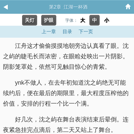
第2章 江湖一杯酒
关灯
护眼
大
中
小
字体：
上一章
目录
下一页
江舟这才偷偷摸摸地朝旁边认真看了眼。沈
之屿的睫毛长而浓密，在眼睑处映出一片阴影。
阴影笼罩处，依然可见触目惊心的青紫。
ynk不做人，在去年初知道沈之屿绝无可能
续约后，便在最后的期限里，最大程度压榨他的
价值，安排的行程一个比一个满。
好几次，沈之屿在舞台表演结束后晕倒。连
夜紧急挂完点滴后，第二天又站上了舞台。