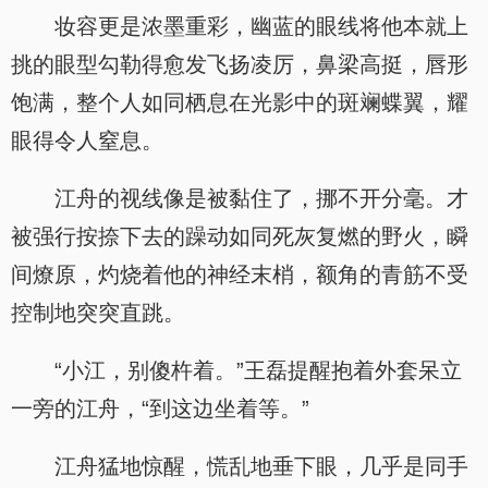
妆容更是浓墨重彩，幽蓝的眼线将他本就上
挑的眼型勾勒得愈发飞扬凌厉，鼻梁高挺，唇形
饱满，整个人如同栖息在光影中的斑斓蝶翼，耀
眼得令人窒息。
江舟的视线像是被黏住了，挪不开分毫。才
被强行按捺下去的躁动如同死灰复燃的野火，瞬
间燎原，灼烧着他的神经末梢，额角的青筋不受
控制地突突直跳。
“小江，别傻杵着。”王磊提醒抱着外套呆立
一旁的江舟，“到这边坐着等。”
江舟猛地惊醒，慌乱地垂下眼，几乎是同手