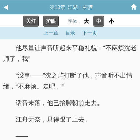
第13章 江湖一杯酒
关灯
护眼
大
中
小
字体：
上一章
目录
下一页
他尽量让声音听起来平稳礼貌：“不麻烦沈老
师了，我”
“没事——”沈之屿打断了他，声音听不出情
绪，“不麻烦。走吧。”
话音未落，他已抬脚朝前走去。
江舟无奈，只得跟了上去。
——