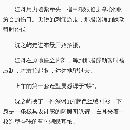
江舟用力攥紧拳头，指甲狠狠掐进掌心刚刚
愈合的伤口。尖锐的刺痛游走，那股汹涌的躁动
暂时蛰伏。
沈之屿走进布景开始拍摄。
江舟在原地僵立片刻，等到那股躁动暂时被
压制，才敢抬起眼，远远地望过去。
上午的第一套造型灵感源于“蝶”。
沈之屿换了一件深v领的蓝色丝绒衬衫，下
身是一条极具设计感的阔腿喇叭裤，左耳夹着一
枚造型夸张的蓝色蝴蝶耳饰。