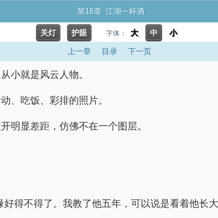
第16章 江湖一杯酒
关灯
护眼
大
中
小
字体：
上一章
目录
下一页
，从小就是风云人物。
活动、吃饭、彩排的照片。
拉开明显差距，仿佛不在一个图层。
缘好得不得了。我教了他五年，可以说是看着他长