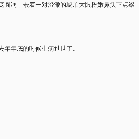
庞圆润，嵌着一对澄澈的琥珀大眼粉嫩鼻头下点缀
去年年底的时候生病过世了。