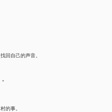
中找回自己的声音。
”
南村的事。