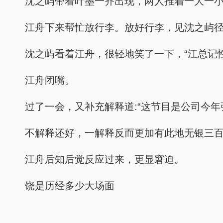
沈之屿带着叶墨一齐出现，两人推着一大一
江舟下来帮忙放行李。放好行李，见沈之屿径
沈之屿看着江舟，很轻地笑了一下，“江总记
江舟闭嘴。
过了一会，又补充解释道:“这节目是公司今
不解释还好，一解释反而更加有此地无银三
江舟后知后觉反应过来，更显窘迫。
饶是历经多少大场面