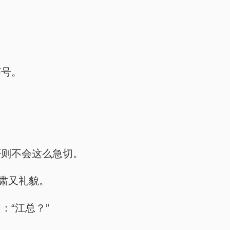
符号。
否则不会这么急切。
严肃又礼貌。
：“江总？”