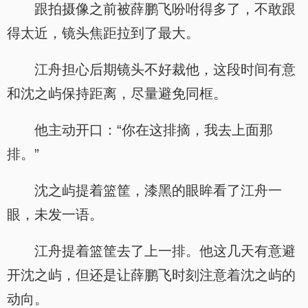
跟拍摄像之前被薛鹏飞吩咐得多了，不敢跟
得太近，镜头焦距拉到了最大。
江舟担心后期镜头不好裁他，这段时间有意
和沈之屿保持距离，尽量避免同框。
他主动开口：“你在这排摘，我去上面那
排。”
沈之屿提着篮筐，漆黑的眼眸看了江舟一
眼，未发一语。
江舟提着篮筐去了上一排。他这几天有意避
开沈之屿，但还是让薛鹏飞时刻注意着沈之屿的
动向。