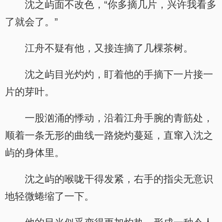
沈之屿面不改色，“你多摘几片，兴许我看多
了就会了。”
江舟不疑有他，又接连摘了几棵茶树。
沈之屿目光灼灼，盯着他的手摘下一片接一
片的芽叶。
一股汹涌的悸动，沿着江舟手腕的青筋处，
顺着一条无形的曲线一路烧灼蔓延，直窜入沈之
屿的身体里。
沈之屿的喉咙干得发紧，右手的指尖无意识
地轻微蜷缩了一下。