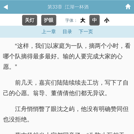
第33章 江湖一杯酒
关灯
护眼
大
中
小
字体：
上一章
目录
下一页
“这样，我们以家庭为一队，摘两个小时，看
哪个队摘得最多最好。输的人要完成大家的心
愿。”
前几天，嘉宾们陆陆续续去工坊，写下了自
己的心愿。翁导、董倩倩他们都无异议。
江舟悄悄瞥了眼沈之屿，他没有明确赞同但
也没拒绝。