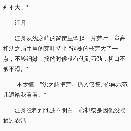
别不大。”
江舟:
江舟从沈之屿的篮筐里拿起一片芽叶，举高
和沈之屿手里的芽叶持平,“这株的枝芽大了一
点，不够细嫩，摘的时候没有使到巧劲，切口不
够平滑。”
“不太懂。”沈之屿把芽叶扔入篮筐,“你再示范
几遍给我看看。”
江舟没料到他还不明白，心想或是因他没接
触过农活。