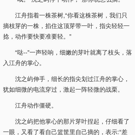
江舟指着一株茶树,“你看这株茶树，我们只
摘枝芽的一株，掐住这顶芽带一叶，指尖轻轻一
捻，动作要快要准要轻。”
“哒--”一声轻响，细嫩的芽叶就离了枝头，落
入江舟的掌心。
沈之屿伸手，细长的指尖划过江舟的掌心，
犹如细微的电流穿过，激起一阵轻微的战栗。
江舟动作僵硬。
沈之屿把他掌心的那片芽叶捏起，仔细看了
一眼，又看了看自己篮筐里自己摘的，表示:“差