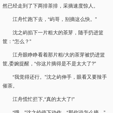
然已经走到了下两排茶排，采摘速度惊人。
江舟忙跑下去，“屿哥，别摘这么快。”
沈之屿掐下一片粗大的茶芽，随手扔进篮
筐：“怎么？”
江舟眼睁睁看着那片粗/大的茶芽被扔进篮
筐,委婉提醒，“你这片摘得是不是太大了?”
“我觉得还行。”沈之屿伸手，眼看又要辣手
催茶。
江舟慌忙拦下,“真的太大了!”
“哦。”沈之屿停下动作，“那你说怎么摘。”