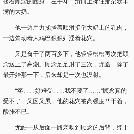
搂着顾念的腰身，左手却一滑而上捉住那柔软丰
满的大奶。
他一边用力揉搓着顺滑挺俏大奶上的乳肉，
一边耸动着大鸡巴狠狠奸淫着花穴。
又是肏干了两百多下，他轻轻松松再次把顾
念送上了高潮。顾念足足射了三次，尤皓一除了
最开始那一下，后来却是一次也没射。
“疼……好难受……我不要了……”顾念真的
受不了，又困又累，他的花穴被高强度艹干着，
酸胀不已。
尤皓一从后面一路亲吻到顾念的后背，终于