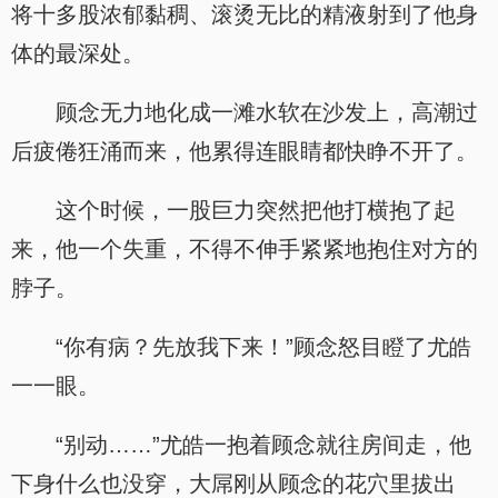
将十多股浓郁黏稠、滚烫无比的精液射到了他身
体的最深处。
顾念无力地化成一滩水软在沙发上，高潮过
后疲倦狂涌而来，他累得连眼睛都快睁不开了。
这个时候，一股巨力突然把他打横抱了起
来，他一个失重，不得不伸手紧紧地抱住对方的
脖子。
“你有病？先放我下来！”顾念怒目瞪了尤皓
一一眼。
“别动……”尤皓一抱着顾念就往房间走，他
下身什么也没穿，大屌刚从顾念的花穴里拔出