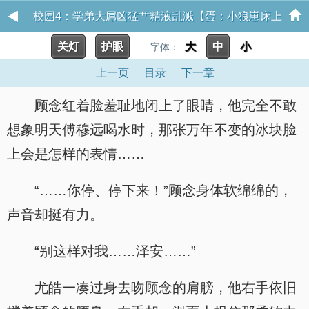
校园4：学弟大屌凶猛艹精液乱溅【蛋：小狼崽床上
关灯
护眼
大
中
小
内射高潮 饮梦如酒
字体：
上一页
目录
下一章
顾念红着脸羞耻地闭上了眼睛，他完全不敢
想象明天傅穆远喝水时，那张万年不变的冰块脸
上会是怎样的表情……
“……你停、停下来！”顾念身体软绵绵的，
声音却挺有力。
“别这样对我……泽安……”
尤皓一凑过身去吻顾念的肩膀，他右手依旧