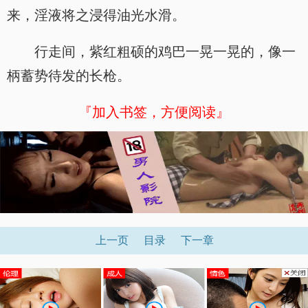
来，淫液将之浸得油光水滑。
行走间，紫红粗硕的鸡巴一晃一晃的，像一
柄蓄势待发的长枪。
『加入书签，方便阅读』
上一页
目录
下一章