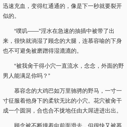
迅速充血，变得红通通的，像是下一秒就要裂开
似的。
“噗叽——”淫水在急速的抽插中被带了出
来，很快就淌湿了顾念的大腿，连慕容喻的下身
也不可避免被磨蹭得湿漉漉的。
“被我肏干得小穴一直流水，念念，外面的野
男人能满足你吗？”
慕容念的大鸡巴如万里驰骋的野马，一寸一
寸征服着他身下的柔软无比的小穴。花穴被肏干
成一个圆洞，合也合不拢地任由大屌进进出出。
顾念被不断撞着向前面滑去，但很快又被慕