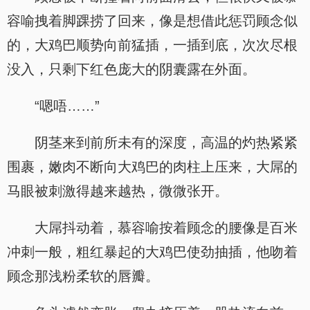
容喻拽着脚踝捞了回来，像是想借此惩罚顾念似
的，大鸡巴顺势向前猛插，一插到底，次次尽根
没入，只剩下红色庞大的阴囊露在外面。
“嗯唔……”
阴茎来到前所未有的深度，高温的灼热紧紧
围裹，嫩肉不断向大鸡巴的肉柱上压来，大屌的
马眼被刺激得越来越热，微微张开。
大屌抖动着，慕容喻按着顾念的腰像是百米
冲刺一般，粗红暴起的大鸡巴使劲抽插，他吻着
顾念那浅粉柔软的唇瓣。