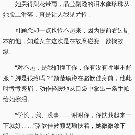
她哭得梨花带雨，晶莹剔透的泪水像珍珠从
她脸上滑落，真是让人我见尤怜。
可顾念却一点也怜不起来，因为提前看过剧
本的他，知道女主这次是在故意碰瓷、欲擒故
纵。
“对不起，是我们撞了你，你有没有哪里不舒
服？脚是很疼吗？”颜楚瑜蹲在骆歆佳身前，他此
时微微蹙眉，动作轻缓地从口袋中拿出一条手帕
给她擦泪。
“学长，我、没事……谢谢你，你扶我起来一
下就好……”骆歆佳被颜楚瑜扶着，她微微敛下