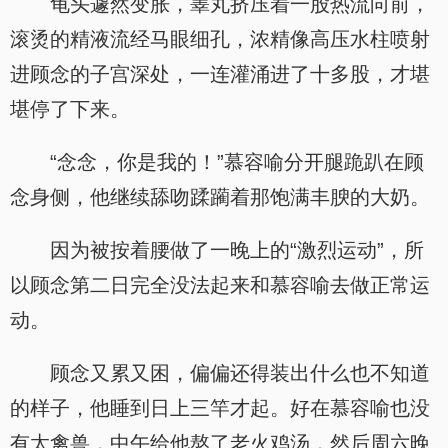
龟头遽然变胀，睾丸挤压着一股热流向前，
滚烫的精液流经马眼细孔，浓精像高压水柱喷射
进顾念的子宫深处，一连灌涌进了十多股，才堪
堪停了下来。
“念念，你是我的！”慕容喻分开腿跪趴在顾
念身侧，他继续舔吻蹂躏着那饱满丰腴的大奶。
因为被按着腰做了一晚上的“激烈运动”，所
以顾念第二日完全没法起来和慕容喻去做正常运
动。
顾念又累又困，偏偏还得装出什么也不知道
的样子，他睡到日上三竿才起。好在慕容喻也没
有太禽兽，中午给他熬了老火鸡汤，然后周六晚