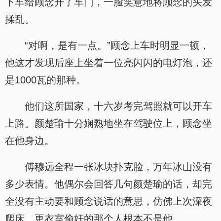
下车给顾念开了车门，一脸笑意地将顾念的头发
揉乱。
“对啊，是有一点。”顾念上车时明显一顿，
他这才发现后座上坐着一位亮闪闪的电灯泡，还
是1000瓦的那种。
他们这所国家，十六岁考完驾照就可以开车
上路。颜楚瑜十分娴熟地坐在驾驶位上，顾念坐
在他身边。
傅穆远全程一张冰块扑克脸，万年冰山没有
多少表情。他偶尔会回答几句颜楚瑜的话，却完
全没有主动要和顾念说话的意思，仿佛上次深夜
爬床、更衣室偷奸的那个人根本不是他。