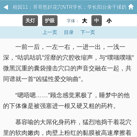
校园11：哥哥怒奸花穴NTR学长；学长阳台肏干揉奶
关灯
护眼
大
中
小
袭胸【蛋：美人攻落地窗狠艹 饮梦如酒
字体：
上一页
目录
下一页
一前一后，一左一右，一进一出，一浅一
深，“咕叽咕叽”淫靡的穴腔收缩声，与“噗嗤噗嗤”
微黑沉重的囊袋撞击穴口的声音交融在一起，共
同谱就一首“凶猛性爱交响曲”。
“嗯唔嗯……”顾念感觉累极了，睡梦中的他
的下体像是被强塞进一根又硬又粗的药杵。
慕容喻的大屌化身药杵，猛烈地捣干着花穴
里的软肉嫩肉，肉壁上粉红的黏膜被高速摩擦着