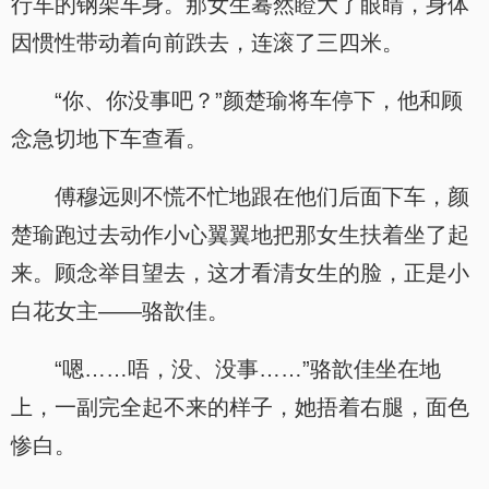
行车的钢架车身。那女生蓦然瞪大了眼睛，身体
因惯性带动着向前跌去，连滚了三四米。
“你、你没事吧？”颜楚瑜将车停下，他和顾
念急切地下车查看。
傅穆远则不慌不忙地跟在他们后面下车，颜
楚瑜跑过去动作小心翼翼地把那女生扶着坐了起
来。顾念举目望去，这才看清女生的脸，正是小
白花女主——骆歆佳。
“嗯……唔，没、没事……”骆歆佳坐在地
上，一副完全起不来的样子，她捂着右腿，面色
惨白。