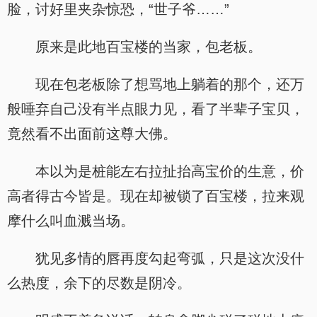
脸，讨好里夹杂惊恐，“世子爷……”
原来是此地百宝楼的当家，包老板。
现在包老板除了想骂地上躺着的那个，还万
般唾弃自己没有半点眼力见，看了半辈子宝贝，
竟然看不出面前这尊大佛。
本以为是桩能左右拉扯抬高宝价的生意，价
高者得古今皆是。现在却被锁了百宝楼，拉来观
摩什么叫血溅当场。
犹见多情的唇再度勾起弯弧，只是这次没什
么热度，余下的尽数是阴冷。