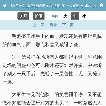
02拿回定情信物的世子/谁都想舔一口的娇小姐/人人
关灯
护眼
大
中
小
有份 拾川
字体：
上一章
目录
下一页
明盛擦干净手上的血，发现还是有股腥臭肮
脏的血气，面上那点和善又减退了些。
这一信号把在场所有人都吓得不轻，毕竟刚
进场的明盛神色可比刚才还要灿烂许多。中途斩
了别人一只手后，先褪了一层善性，现下又褪了
一层。
大家生怕见到他脸上的笑意褪干净，又不想
做不知道能否逗乐对方的出头鸟，一时竟然无人