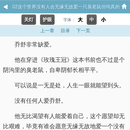
02这个世界没有人会无缘无故爱一只臭老鼠但纯真的
关灯
护眼
大
中
小
公主会 拾川
字体：
上一章
目录
下一页
乔舒非常缺爱。
他在穿进《玫瑰王冠》这本书前也不过是个
阴沟里的臭老鼠，自卑阴郁长相平平。
可以说是一无是处，人生一眼就能望到头。
没有任何人爱乔舒。
他无比渴望有人能爱着自己，这个愿望却无
比艰难，毕竟有谁会愿意无缘无故地爱一个没有