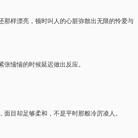
还那样漂亮，顿时叫人的心脏弥散出无限的怜爱与
紧张惴惴的时候延迟做出反应。
，面目却足够柔和，不是平时那般冷厉凌人。