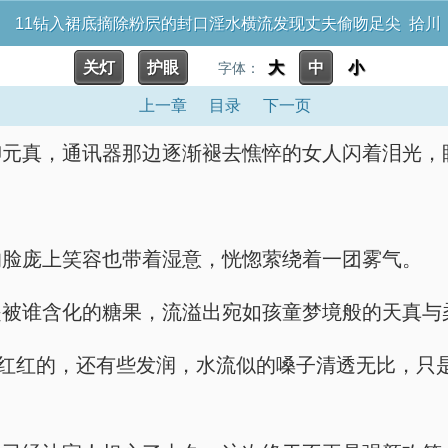
11钻入裙底摘除粉屄的封口淫水横流发现丈夫偷吻足尖 拾川
关灯
护眼
大
中
小
字体：
上一章
目录
下一页
柳元真，通讯器那边逐渐褪去憔悴的女人闪着泪光，
的脸庞上笑容也带着湿意，恍惚萦绕着一团雾气。
是被谁含化的糖果，流溢出宛如孩童梦境般的天真与
尖红红的，还有些发润，水流似的嗓子清透无比，只