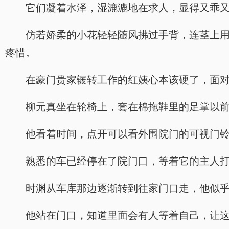
它们凝着水泽，湿漉漉地在求人，显得又乖
仿若娇柔的小花轻轻随风拂过手背，连茎上
疼惜。
在豪门贵家辗转工作的红姨心本该硬了，面
柳元真坐在轮椅上，套在棉拖鞋里的足掌以
他看着时间，点开可以看外围院门的可视门
熟悉的车已经停在了院门口，等着它的主人
时渊从车库那边逐渐转到往家门口走，他似
他站在门口，知道里面会有人等着自己，让