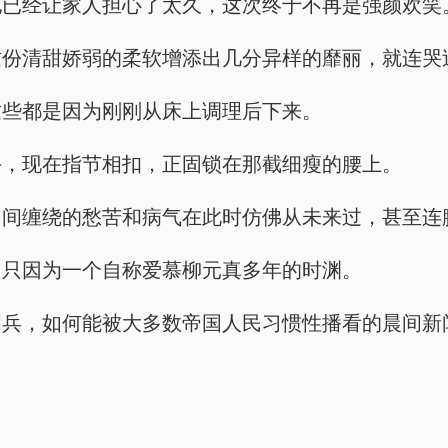
他已经让家人担心了太久，这次终于不再是强颜欢笑
这份清甜娇弱的柔软增添出几分异样的靡丽，就连哭
这些都是因为刚刚从床上调理后下来。
手，现在指节相扣，正固锁在那截细瘦的腰上。
目间缠绕的愁苦和病气在此时仿佛从未来过，甚至连
，只因为一个自称爱慕柳元真多年的时渊。
佣兵，如何能被大多数帝国人民习惯性播看的晨间新