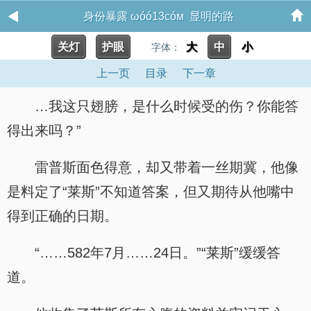
身份暴露 ωóó13cóм 显明的路
关灯
护眼
大
中
小
字体：
上一页
目录
下一章
…我这只翅膀，是什么时候受的伤？你能答
得出来吗？”
雷普斯面色得意，却又带着一丝期冀，他像
是料定了“莱斯”不知道答案，但又期待从他嘴中
得到正确的日期。
“……582年7月……24日。”“莱斯”缓缓答
道。