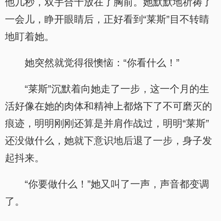
他几秒，双手合十放在了胸前。她默默地祈祷了
一会儿，睁开眼睛后，正好看到“莱斯”目不转睛
地盯着她。
她突然就觉得很懊恼：“你看什么！”
“莱斯”沉默着向她走了一步，这一个月的生
活好像在她的肉体和精神上都烙下了不可磨灭的
痕迹，明明刚刚还算是并肩作战过，明明“莱斯”
还没做什么，她就下意识地后退了一步，身子发
起抖来。
“你要做什么！”她又叫了一声，声音都变调
了。