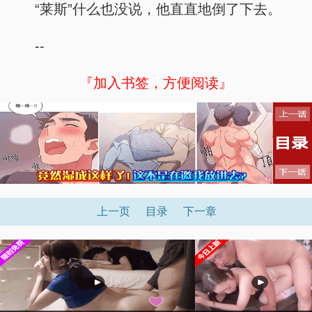
“莱斯”什么也没说，他直直地倒了下去。
--
『加入书签，方便阅读』
上一页
目录
下一章