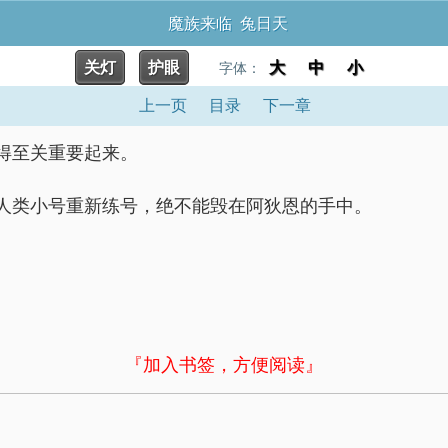
魔族来临 兔日天
关灯
护眼
大
中
小
字体：
上一页
目录
下一章
得至关重要起来。
人类小号重新练号，绝不能毁在阿狄恩的手中。
『加入书签，方便阅读』