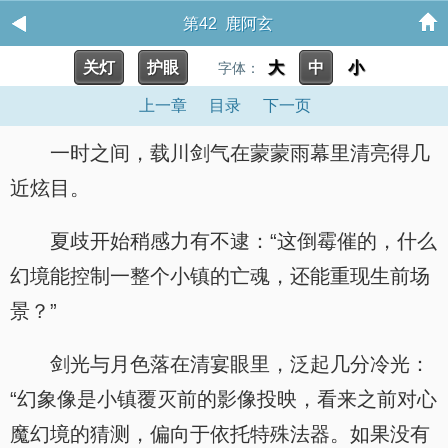
第42 鹿阿玄
关灯
护眼
大
中
小
字体：
上一章
目录
下一页
一时之间，载川剑气在蒙蒙雨幕里清亮得几
近炫目。
夏歧开始稍感力有不逮：“这倒霉催的，什么
幻境能控制一整个小镇的亡魂，还能重现生前场
景？”
剑光与月色落在清宴眼里，泛起几分冷光：
“幻象像是小镇覆灭前的影像投映，看来之前对心
魔幻境的猜测，偏向于依托特殊法器。如果没有