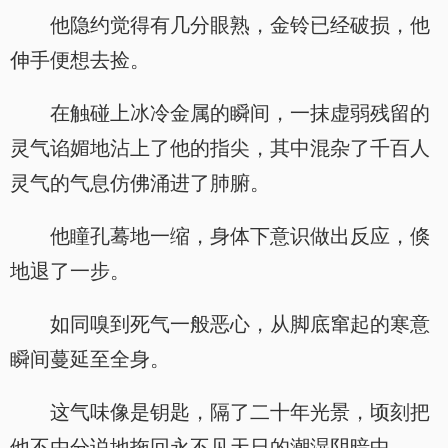
他隐约觉得有几分眼熟，金铃已经破损，他
伸手便想去捡。
在触碰上冰冷金属的瞬间，一抹虚弱残留的
灵气谄媚地沾上了他的指尖，其中混杂了千百人
灵气的气息仿佛涌进了肺腑。
他瞳孔蓦地一缩，身体下意识做出反应，倏
地退了一步。
如同嗅到死气一般恶心，从脚底窜起的寒意
瞬间蔓延至全身。
这气味像是钥匙，隔了二十年光景，顷刻把
他不由分说地拖回永不见天日的潮湿阴暗中。