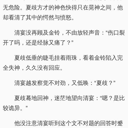
无危险。夏歧方才的神色快得只在晃神之间，他
却看清了其中的愕然与愤怒。
清宴没再顾及金铃，不由放轻声音：“伤口裂
开了吗，还是经脉又痛了？”
夏歧低垂的睫毛挂着雨珠，看着金铃陷入完
全失神，久久没有回应。
清宴越发察觉不对劲，又低唤：“夏歧？”
夏歧蓦地回神，迷茫地望向清宴：“嗯？是比
较诡异。”
他没注意清宴听到这个文不对题的回答时蹙