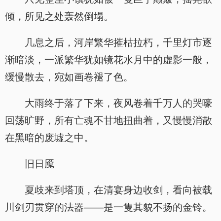
倾，所见之处轰然倒塌。
几息之后，河岸繁华摧枯拉朽，千里灯市逐
渐暗淡，一派繁华犹如镜花水月中的虚影一般，
缓慢散去，宛如画卷褪了色。
大雨终于落了下来，夜风卷着千万人的哭嚎
回荡旷野，所有亡魂不甘地扭曲着，又慢慢消散
在黑暗的废墟之中。
旧日魇
夏歧来到塔顶，在清宴身边收剑，看向被载
川剑刃贯穿的法器——是一隻其貌不扬的金铃。