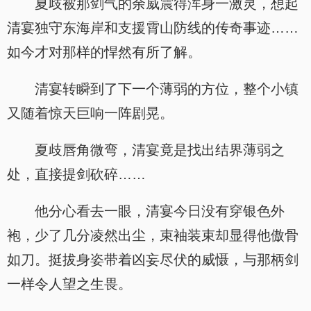
夏歧被那剑气的余威震得浑身一激灵，想起
清宴独守东海岸和支援霄山防线的传奇事迹……
如今才对那样的悍然有所了解。
清宴转瞬到了下一个薄弱的方位，整个小镇
又随着惊天巨响一阵剧晃。
夏歧唇角微弯，清宴竟是找出结界薄弱之
处，直接提剑砍碎……
他分心看去一眼，清宴今日没有穿银色外
袍，少了几分凌然出尘，束袖装束却显得他傲骨
如刀。挺拔身姿带着凶妄尽伏的威慑，与那柄剑
一样令人望之生畏。