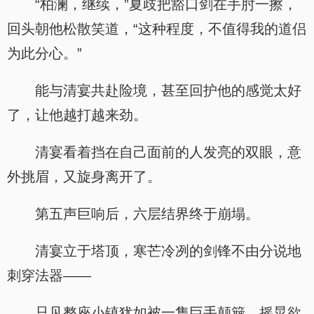
“柏澜，继续，”夏歧把豁口剑在手肘一擦，
回头朝他松散笑道，“这种程度，不值得我的道侣
为此分心。”
能与清宴共赴险境，甚至回护他的感觉太好
了，让他越打越来劲。
清宴看着挡在自己面前的人发亮的双眼，意
外挑眉，又旋身离开了。
第五声巨响后，六层结界终于崩塌。
.
清宴立于塔顶，寒芒冷冽的剑锋不由分说地
刺穿法器——
只见整座小镇犹如被一隻巨手颠簸，摇晃欲