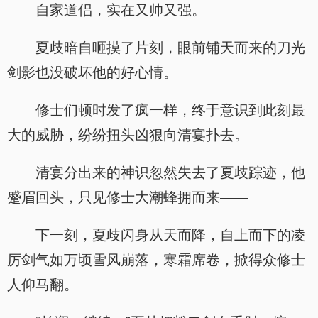
自家道侣，实在又帅又强。
夏歧暗自咂摸了片刻，眼前铺天而来的刀光
剑影也没破坏他的好心情。
修士们顿时发了疯一样，终于意识到此刻最
大的威胁，纷纷扭头凶狠向清宴扑去。
清宴分出来的神识忽然失去了夏歧踪迹，他
蹙眉回头，只见修士大潮蜂拥而来——
下一刻，夏歧闪身从天而降，自上而下的凌
厉剑气如万顷雪风崩落，寒霜席卷，掀得众修士
人仰马翻。