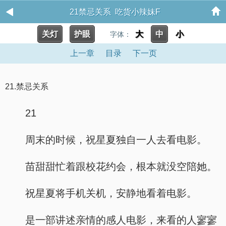
21禁忌关系 吃货小辣妹F
关灯
护眼
大
中
小
字体：
上一章
目录
下一页
21.禁忌关系
21
周末的时候，祝星夏独自一人去看电影。
苗甜甜忙着跟校花约会，根本就没空陪她。
祝星夏将手机关机，安静地看着电影。
是一部讲述亲情的感人电影，来看的人寥寥