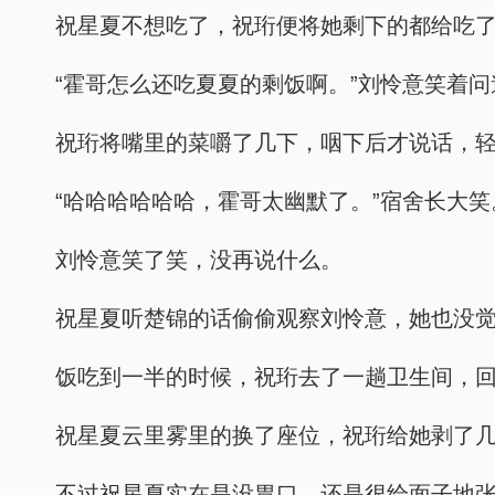
祝星夏不想吃了，祝珩便将她剩下的都给吃
“霍哥怎么还吃夏夏的剩饭啊。”刘怜意笑着问
祝珩将嘴里的菜嚼了几下，咽下后才说话，轻
“哈哈哈哈哈哈，霍哥太幽默了。”宿舍长大笑
刘怜意笑了笑，没再说什么。
祝星夏听楚锦的话偷偷观察刘怜意，她也没
饭吃到一半的时候，祝珩去了一趟卫生间，
祝星夏云里雾里的换了座位，祝珩给她剥了
不过祝星夏实在是没胃口，还是很给面子地