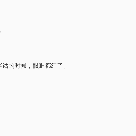
”
些话的时候，眼眶都红了。