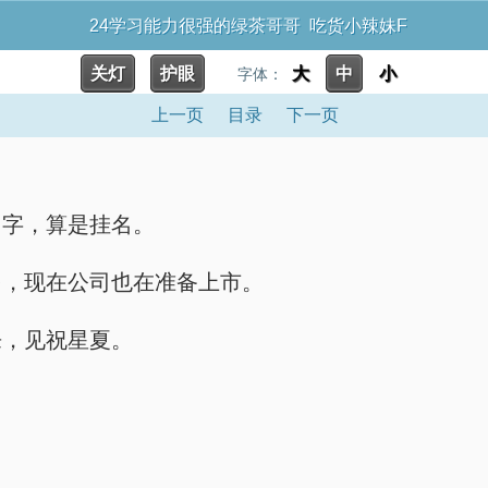
24学习能力很强的绿茶哥哥 吃货小辣妹F
关灯
护眼
大
中
小
字体：
上一页
目录
下一页
名字，算是挂名。
多，现在公司也在准备上市。
来，见祝星夏。