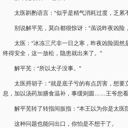
太医斟酌语言：“似乎是精气消耗过度，乏累
别说解平芜，莫白都很惊讶：“虽说昨夜凶险
太医：“冰冻三尺非一日之寒，昨夜凶险固然
终得安全，这一放松，隐患就出来了。”
解平芜：“所以太子没事。”
太医捋胡子：“就是底子亏的有点厉害，想要
息，加以汤药加膳食温补，事缓则圆……王爷您看
解平芜转了转指间扳指：“本王以为你是太医
这种问题也能问出口，你怕是不想干了。