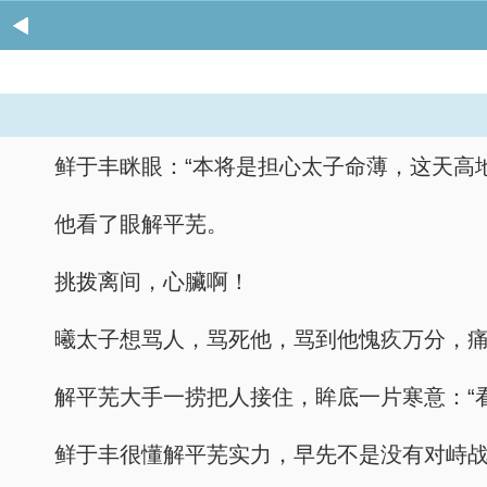
鲜于丰眯眼：“本将是担心太子命薄，这天高
他看了眼解平芜。
挑拨离间，心臟啊！
曦太子想骂人，骂死他，骂到他愧疚万分，
解平芜大手一捞把人接住，眸底一片寒意：“
鲜于丰很懂解平芜实力，早先不是没有对峙