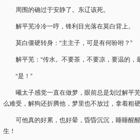
周围的确过于安静了。东辽该死。
解平芜冷冷一哼，锋利目光落在莫白背上。
莫白僵硬转身：“主主子，可是有何吩咐？”
解平芜：“传水。不要茶，不要凉，要温的，
“是！”
曦太子感觉一直在做梦，眼前总是划过解平
么难受，解狗还折腾他，梦里也不放过，拿着粗
可他真的好累，也好晕，昏昏沉沉，睡睡醒
生！