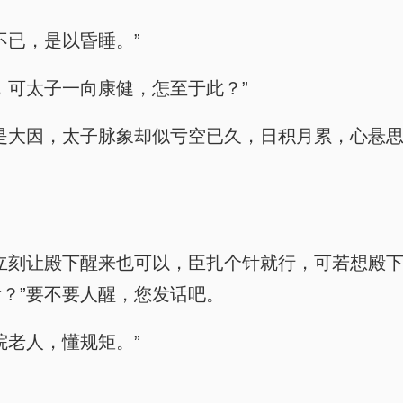
不已，是以昏睡。”
，可太子一向康健，怎至于此？”
是大因，太子脉象却似亏空已久，日积月累，心悬
立刻让殿下醒来也可以，臣扎个针就行，可若想殿
？”要不要人醒，您发话吧。
院老人，懂规矩。”