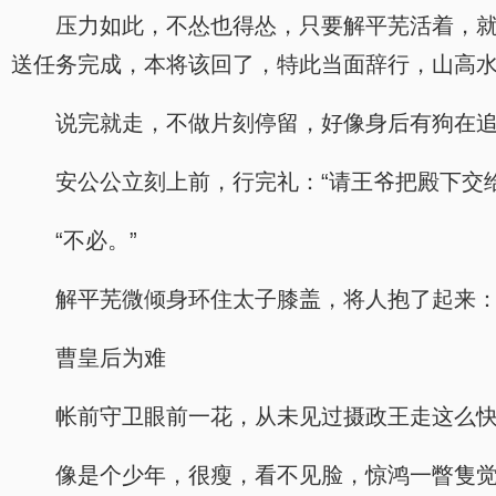
压力如此，不怂也得怂，只要解平芜活着，就
送任务完成，本将该回了，特此当面辞行，山高水
说完就走，不做片刻停留，好像身后有狗在
安公公立刻上前，行完礼：“请王爷把殿下交
“不必。”
解平芜微倾身环住太子膝盖，将人抱了起来：
曹皇后为难
帐前守卫眼前一花，从未见过摄政王走这么
像是个少年，很瘦，看不见脸，惊鸿一瞥隻