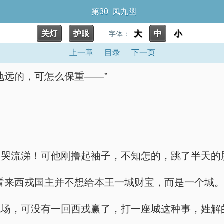
第30 凤九幽
关灯
护眼
大
中
小
字体：
上一章
目录
下一页
地远的，可怎么保重——”
痛哭流涕！可他刚撸起袖子，不知怎的，跳了半天的
看来西戎国主并不想给本王一城财宝，而是一个城。
战场，可没有一回西戎赢了，打一座城这种事，姓解