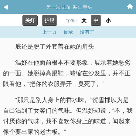
第一次见面 寒山寺头
关灯
护眼
大
中
小
字体：
上一页
目录
没有了
底还是脱了外套盖在她的肩头。
温妤在他面前根本不要形象，展示着她恶劣
的一面。她脱掉高跟鞋，蜷缩在沙发里，并不正
眼看他，“把你的衣服弄开，臭死了。”
“那只是别人身上的香水味。”贺雪邯以为是
自己沾到了女客们的气味。但温妤却说，“不，我
讨厌你的气味，我不喜欢你身上的味道，闻起来
像个要出家的老古板。”