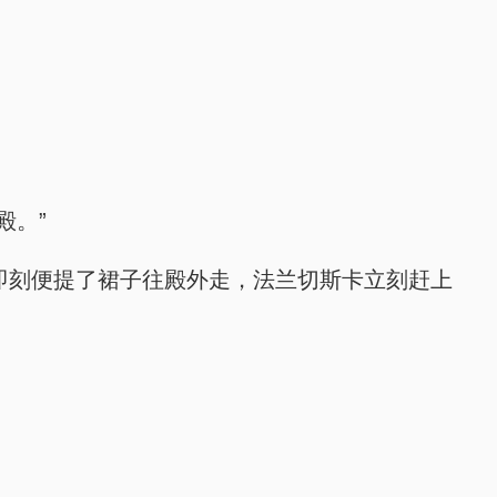
殿。”
即刻便提了裙子往殿外走，法兰切斯卡立刻赶上