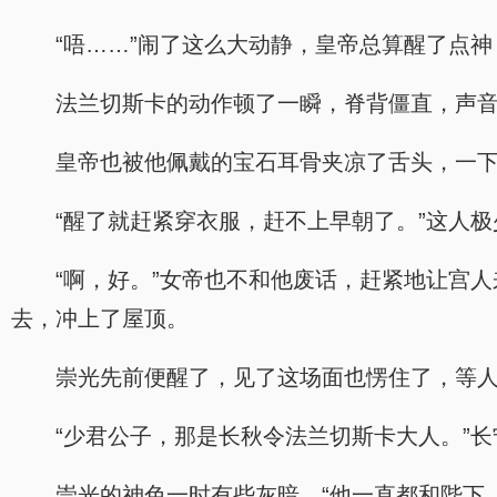
“唔……”闹了这么大动静，皇帝总算醒了点
法兰切斯卡的动作顿了一瞬，脊背僵直，声音
皇帝也被他佩戴的宝石耳骨夹凉了舌头，一下
“醒了就赶紧穿衣服，赶不上早朝了。”这人极
“啊，好。”女帝也不和他废话，赶紧地让宫
去，冲上了屋顶。
崇光先前便醒了，见了这场面也愣住了，等人
“少君公子，那是长秋令法兰切斯卡大人。”长
崇光的神色一时有些灰暗，“他一直都和陛下