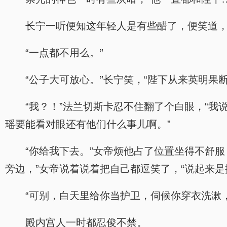
长宁一听便知这年轻人是有些醋了，便笑道，
“一点都不用么。”
“公子大可放心。”长宁笑，“陛下从来英明果
“我？！”法兰切斯卡忍不住翻了个白眼，“
瑶要能看对眼还有他们什么事儿啊。”
“你给我下去。”女帝烦他占了位置坐得不舒
旁边，”女帝说着说着把自己都逗笑了，“说起来是
“可别，白天里给你当护卫，伺候你穿衣洗漱
殿内宫人一时都忍俊不禁。