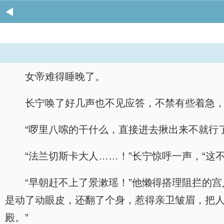
女帝难得睡晚了。
长宁唤了好几声也不见应答，不禁有些着急
“啰里八嗦的干什么，直接进去揪出来不就行
“法兰切斯卡大人……！”长宁惊呼一声，“这不
“早朝赶不上了景漱瑶！”他懒得搭理阻拦的
是动了动眼皮，还翻了个身，惹得亲卫皱眉，把人
殿。”