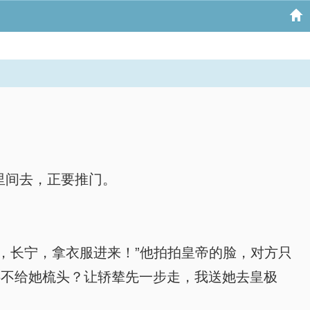
里间去，正要推门。
，长宁，拿衣服进来！”他拍拍皇帝的脸，对方只
还不给她梳头？让轿辇先一步走，我送她去皇极