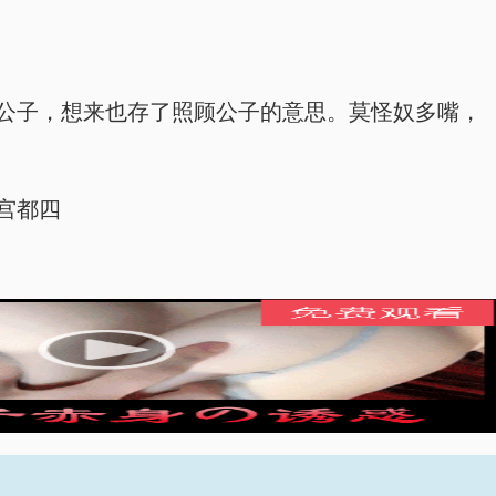
给公子，想来也存了照顾公子的意思。莫怪奴多嘴，
宫都四