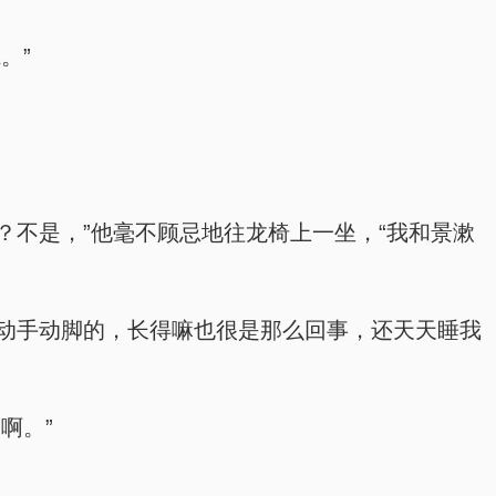
。”
？不是，”他毫不顾忌地往龙椅上一坐，“我和景漱
便动手动脚的，长得嘛也很是那么回事，还天天睡我
啊。”