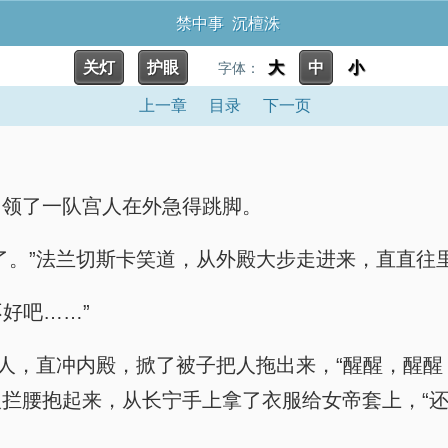
禁中事 沉檀洙
关灯
护眼
大
中
小
字体：
上一章
目录
下一页
，领了一队宫人在外急得跳脚。
了。”法兰切斯卡笑道，从外殿大步走进来，直直往
好吧……”
宫人，直冲内殿，掀了被子把人拖出来，“醒醒，醒醒
拦腰抱起来，从长宁手上拿了衣服给女帝套上，“