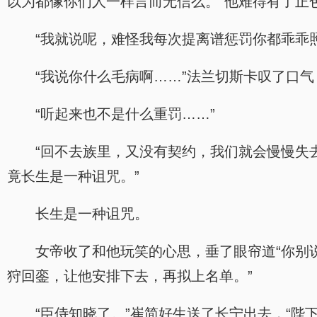
以为都像你们人一样言而无信么。”他难得有了正
“我就说呢，难怪我每次提离谱惩罚你都乖乖
“我说你什么毛病啊……”法兰切斯卡叹了口
“听起来也不是什么重罚……”
“回不去族里，又没有契约，我们就会慢慢失
竟长生是一种诅咒。”
长生是一种诅咒。
女帝收了和他玩笑的心思，垂了眼帘道“你别
狩回銮，让他安排下去，再拟上名单。”
“臣侍知晓了。”崔简好生送了长宁出去，“陛