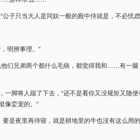
“公子只当大人是同奴一般的殿中侍就是，不必忧虑
断，明辨事理。”
我说他们兄弟两个都什么毛病，都觉得我和……有一腿
服，一脚将人踹了下去，“还不是看你又没规矩又随
挺像娈宠的。”
，要是夜里再侍寝，就是耕地里的牛也没有这么用的