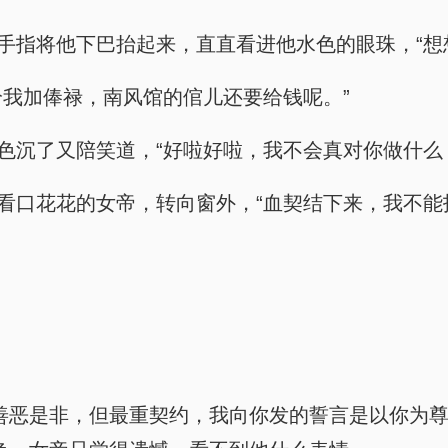
根手指将他下巴抬起来，直直看进他水色的眼珠，“想
给我加俸禄，南风馆的倌儿还要给钱呢。”
脸色沉了又陪笑道，“好啦好啦，我不会真对你做什么
再看口花花的女帝，转向窗外，“血契结下来，我不能
善恶是非，但最重契约，我向你发的誓言是以你为