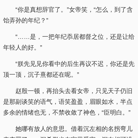
“你是真想辞官了。”女帝笑，“怎么，到了含
饴弄孙的年纪？”
“……是，一把年纪忝居都督之位，还是让给
年轻人的好。”
“朕先见见你看中的后生再议不迟，你还是先
顶一顶，沉子熹都还在呢。”
赵殷一顿，再抬头去看女帝，只见天子仍旧
是那副谈笑的语气，语笑盈盈，眉眼如水，半点
多余的情绪也无，不禁收敛了神色，“臣明白。”
她哪有放人的意思。借着沉左相的名拐弯儿