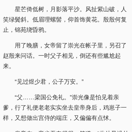
星芒倚低树，月影落平沙。风扯紫山破，人
笑绿鬓斜。低眉理螺髻，仰首饰黄花。殷殷何复
止，锦苑绕昏鸦。
用了晚膳，女帝留了崇光在帐子里，另召了
赵殷来问话。一时父子相见，倒还有些尴尬起
来。
“见过煜少君，公子万安。”
“父……梁国公免礼。”崇光像是怕见着亲
爹，行了礼便老老实实坐去皇帝身后，鸡崽子一
样，又想做出宫侍的端庄，又偏偏有点怵。