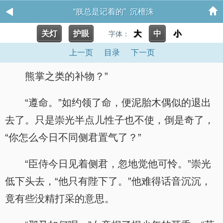
“朕总是记着的” 沉檀洙
关灯
护眼
大
中
小
字体：
上一页
目录
下一页
熊掌之类的补物？”
“遵命。”如约领了命，便泥胎木偶似的退出
去了。只是崇光半点儿性子也不使，倒是奇了，
“你怎么今日不同侧君置气了？”
“臣侍今日见着侧君，忽地觉他可怜。”崇光
低下头去，“他只有陛下了。”他难得话音沉沉，
竟有些没精打采的意思。