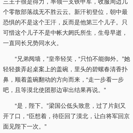
三王子很是得力，率领一支铁甲军，收服周边几
个零散部落战无不胜云云。新汗初登位，朝中最
恐惧的不是这个王汗，反而是他第三个儿子。只
可惜这个儿子不是中帐大阏氏所生，生母早逝，
一直同长兄势同水火。
“兄弟阋墙，”皇帝轻笑，“只怕不能御外。”她
轻轻拨弄起桌案上的盖碗，里头的碧螺春清香扑
鼻，顺着盖碗翻动的方向而来，“走一步看一步
吧，且等漠北使团那边审出结果再说。”
“是，陛下。”梁国公低头致意，过了片刻又
开了口，“臣想着，待臣回了漠北，让白将军回京
面见陛下一次。”