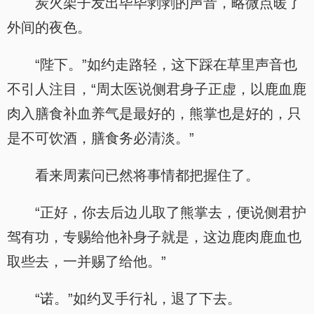
炭火架子发出毕毕剥剥的声音，略微点暖了
外间的夜色。
“陛下。”如约走路轻，这下踩在草里声音也
不引人注目，“周太医说侧君身子正虚，以鹿血鹿
肉入膳食补血养气是最好的，熊掌也是好的，只
是不可饮酒，膳食务必清淡。”
看来周素问已然将事情都把握住了。
“正好，你去后边儿取了熊掌去，便说侧君护
驾有功，专赐给他补身子就是，这边鹿肉鹿血也
取些去，一并赐了给他。”
“诺。”如约叉手行礼，退了下去。