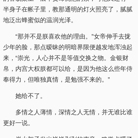
半身子在帐子里，教那通明的灯火照亮了，腻腻
地泛出蜂蜜似的温润光泽。
“那并不是朕喜欢他的理由。”女帝伸手去拢
少年的脸，那点暧昧的明暗界限便越发地浑浊起
来，“崇光，人心并不是等值交换之物。金银财
帛，内宫大权朕都可以给，是因为他这么些年侍
奉得力，但唯独真情，是勉强不来的。”
她给不了。
多情之人薄情，深情之人无情，并无谁比谁
更好一说。