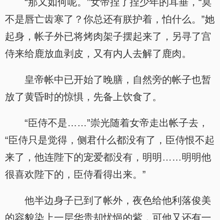
“那又如何呢。”女帝捏了捏少年的耳垂，“莫
不是唇亡齿寒了？你总还有朕护着，怕什么。”她
起身，帐子外已将烤肉架子摆起来了，另寻了宫
侍来给鹿放血剥皮，又有内人去解了鹿肉。
皇帝帐中已开始了晚膳，自然旁的帐子也暂
放了黄昏时的惊惧，先备上饮食了。
“臣侍不是……”崇光随着女帝走出帐子去，
“臣侍只是觉得，侧君什么都没有了，臣侍恨不起
来了，他连陛下的宠爱都没有，明明……明明他
很喜欢陛下的，臣侍看得出来。”
他半边身子已到了帐外，夜色给他利落俊美
的容貌染上一层华贵却忧悒的紫，可他又还有一