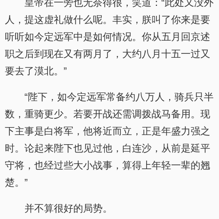
皇帝在一旁也无奈得很，笑道：“此处又没外
人，提这虚礼做什么呢。丰实，朕叫了你来是要
听听如今定远军中是如何情况。你从五月回京述
职之后到现在又有两月了，大约八月十五一过又
要去了漠北。”
“陛下，如今定远军常备约八万人，骑兵只半
数，重骑更少。若要开战还需调拨战马备用。现
下主事是白将军，他将近而立，正是年盛力强之
时。论起来陛下也见过他，白连沙，从前是延平
守将，也经过些大小战事，算得上年轻一辈的翘
楚。”
并不算很好的局势。